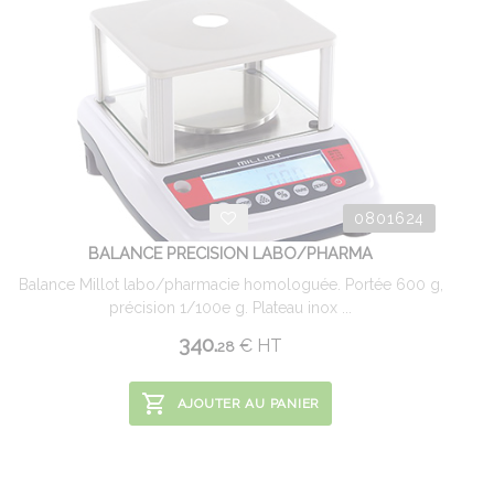
0801624
BALANCE PRECISION LABO/PHARMA
Balance Millot labo/pharmacie homologuée. Portée 600 g,
précision 1/100e g. Plateau inox ...
340.
€
HT
28
AJOUTER AU PANIER