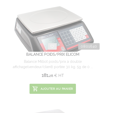
0801640
BALANCE POIDS/PRIX ELICOM
Balance Milliot poids/prix à double
affichage(vendeur/client) portée 30 kg. 5g de 0 ...
181.
€
HT
28
AJOUTER AU PANIER