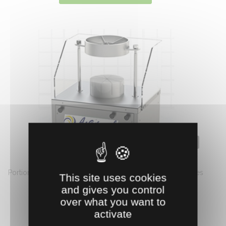
1001422
PORTIONNEUSE A FROMAGE
Portionneuses à fromage disponibles en plusieurs modèles
This site uses cookies
selon l’objectif : découpe en ...
and gives you control
7364.
over what you want to
€
HT
65
activate