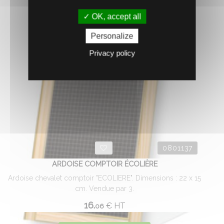
AJOUTER AU PANIER
OK, accept all
Personalize
Privacy policy
0801137
ARDOISE COMPTOIR ÉCOLIÈRE
Ardoise chevalet comptoir "ECOLIERE". Dimensions : 22 x 15
cm. Vendue par 3.
16.
€
HT
06