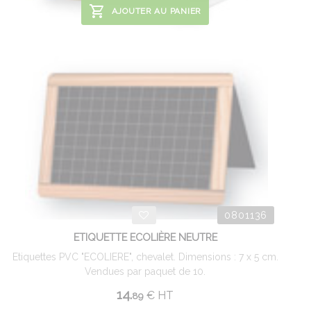
AJOUTER AU PANIER
0801136
ETIQUETTE ECOLIÈRE NEUTRE
Etiquettes PVC "ECOLIERE", chevalet. Dimensions : 7 x 5 cm.
Vendues par paquet de 10.
14.
€
HT
89