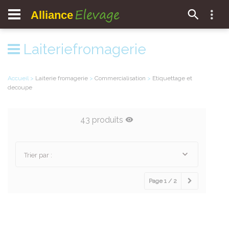
Elevage
Alliance
Laiteriefromagerie
Accueil
>
Laiterie fromagerie
>
Commercialisation
>
Etiquettage et
decoupe
43 produits
Trier par :
Page 1 / 2