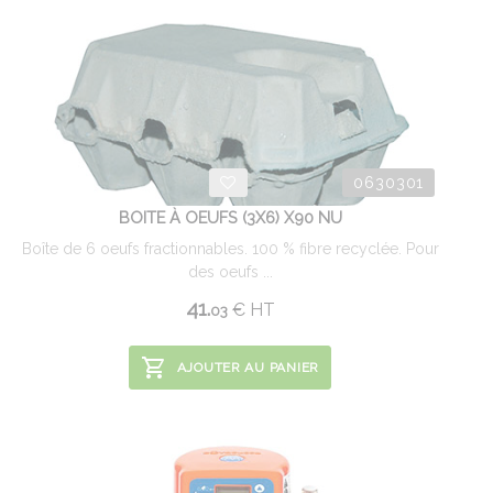
0630301
BOITE À OEUFS (3X6) X90 NU
Boîte de 6 oeufs fractionnables. 100 % fibre recyclée. Pour
des oeufs ...
41.
€
HT
03
AJOUTER AU PANIER