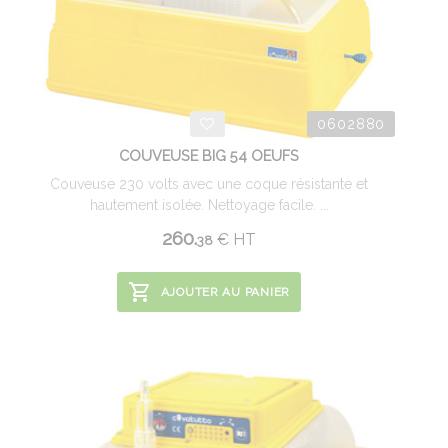
0602880
COUVEUSE BIG 54 OEUFS
Couveuse 230 volts avec une coque résistante et
hautement isolée. Nettoyage facile. ...
260.
€
HT
38
AJOUTER AU PANIER