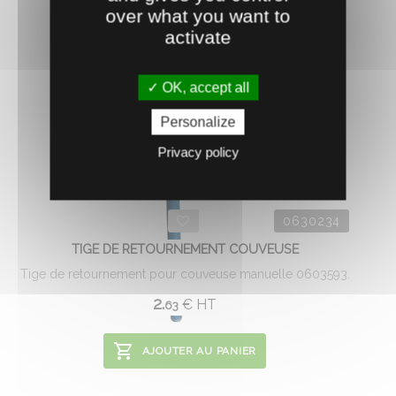
over what you want to
activate
OK, accept all
Personalize
Privacy policy
0630234
TIGE DE RETOURNEMENT COUVEUSE
Tige de retournement pour couveuse manuelle 0603593.
2.
€
HT
63
AJOUTER AU PANIER