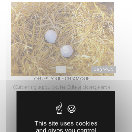
0630040
OEUFS POULE CERAMIQUE
Œufs en argile pour poules. Evite le picorage entre
volailles. Vendus par 2.
2.
€
HT
87
AJOUTER AU PANIER
This site uses cookies
and gives you control