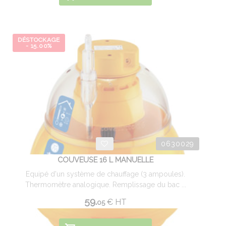
DÉSTOCKAGE
- 15.00%
0630029
COUVEUSE 16 L MANUELLE
Equipé d'un système de chauffage (3 ampoules).
Thermomètre analogique. Remplissage du bac ...
59.
€
HT
05