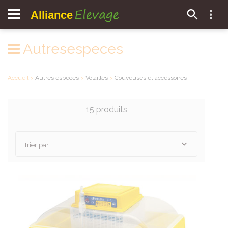
Elevage
Alliance
Autresespeces
Accueil
>
Autres especes
>
Volailles
>
Couveuses et accessoires
15 produits
Trier par :