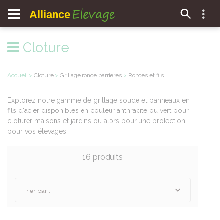
Elevage
Alliance
Cloture
Accueil
>
Cloture
>
Grillage ronce barrieres
>
Ronces et fils
Explorez notre gamme de grillage soudé et panneaux en
fils d'acier disponibles en couleur anthracite ou vert pour
clôturer maisons et jardins ou alors pour une protection
pour vos élevages.
16 produits
Trier par :