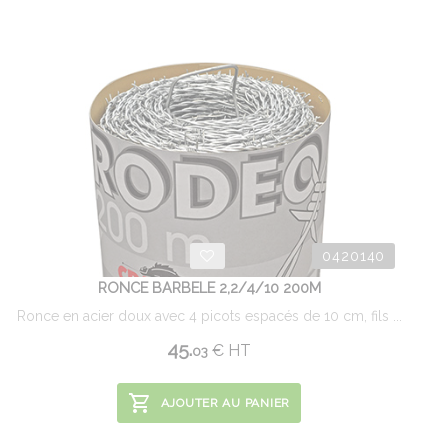
0420140
RONCE BARBELE 2,2/4/10 200M
Ronce en acier doux avec 4 picots espacés de 10 cm, fils ...
45.
€
HT
03
AJOUTER AU PANIER