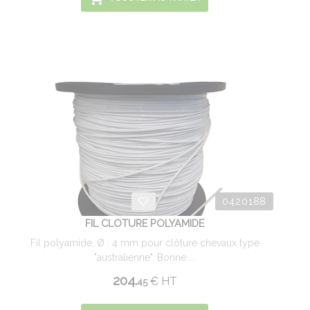
0420188
FIL CLOTURE POLYAMIDE
Fil polyamide, Ø : 4 mm pour clôture chevaux type
"australienne". Bonne ...
204.
€
HT
45