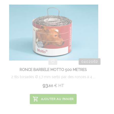
0402062
RONCE BARBELE MOTTO 500 METRES
2 fils torsadés Ø 1,7 mm sertis par des ronces à 4 ...
93.
€
HT
86
AJOUTER AU PANIER