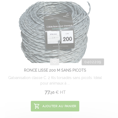
0402209
RONCE LISSE 200 M SANS PICOTS
Galvanisation classe C. 2 fils torsadés sans picots. Idéal
pour animaux à ...
77.
€
HT
36
AJOUTER AU PANIER