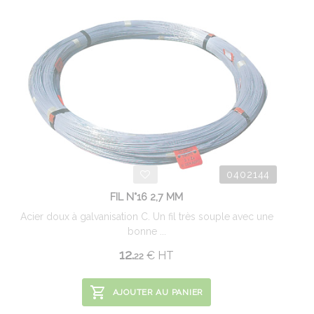
0402144
FIL N°16 2,7 MM
Acier doux à galvanisation C. Un fil très souple avec une
bonne ...
12.
€
HT
22
AJOUTER AU PANIER