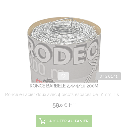
0420141
RONCE BARBELE 2,4/4/10 200M
Ronce en acier doux avec 4 picots espacés de 10 cm, fils ...
59.
€
HT
6
AJOUTER AU PANIER