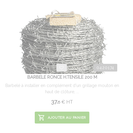
0420174
BARBELE RONCE H.TENSILE 200 M
Barbelé à installer en complément d'un grillage mouton en
haut de clôture, ...
37.
€
HT
6
AJOUTER AU PANIER