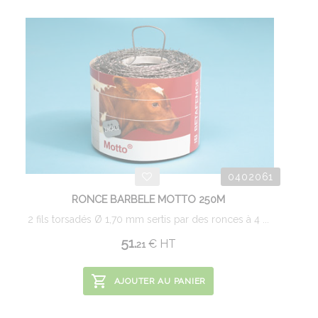
0402061
RONCE BARBELE MOTTO 250M
2 fils torsadés Ø 1,70 mm sertis par des ronces à 4 ...
51.
€
HT
21
AJOUTER AU PANIER