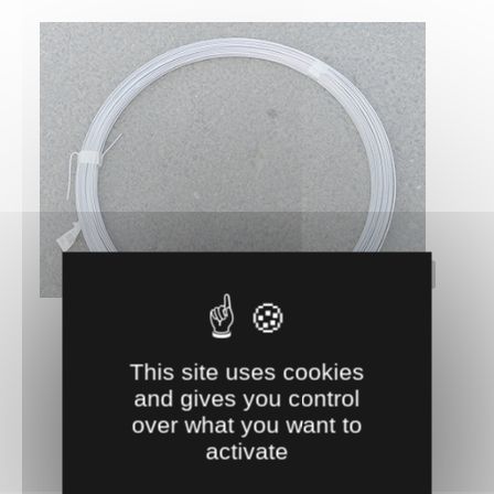
0402140
FIL N°11 1,6 MM
Longueur de la bobine : environ 320 m.
This site uses cookies
14.
€
HT
43
and gives you control
over what you want to
AJOUTER AU PANIER
activate