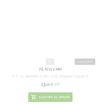
0402708
FIL N°13 2 MM
Fil n° 13, diamètre 2 mm, 5 kg, longueur 205,50 m.
13.
€
HT
16
AJOUTER AU PANIER