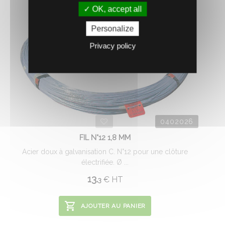
OK, accept all
Personalize
Privacy policy
0402026
FIL N°12 1,8 MM
Acier doux à galvanisation C. N°12 pour une clôture
électrifiée. Ø ...
13.
€
HT
3
AJOUTER AU PANIER