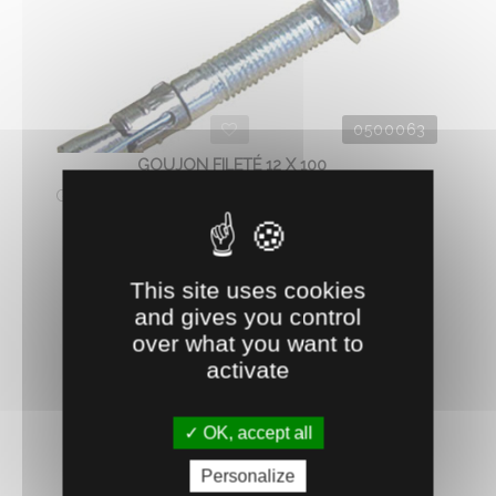
0500063
GOUJON FILETÉ 12 X 100
Goujon fileté inox A4. Bague inox. Vendu à l'unité.
0.
€
HT
81
This site uses cookies
AJOUTER AU PANIER
and gives you control
over what you want to
activate
OK, accept all
Personalize