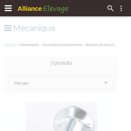
Elevage
Alliance
Mecanique
Accueil
>
Mecanique
>
Quincaillerie boulonnerie
>
Boulons et ecrous
7 produits
Trier par :