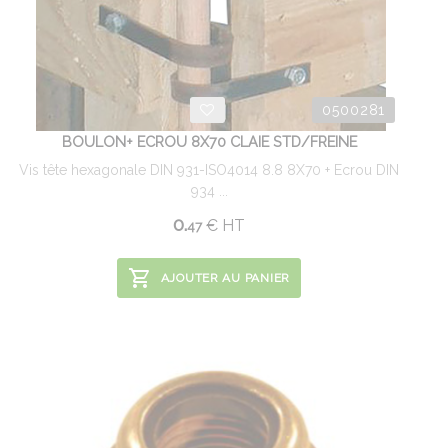
0500281
BOULON+ ECROU 8X70 CLAIE STD/FREINE
Vis tête hexagonale DIN 931-ISO4014 8.8 8X70 + Ecrou DIN
934 ...
0.
€
HT
47
AJOUTER AU PANIER