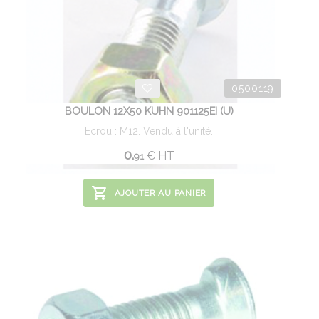
0500119
BOULON 12X50 KUHN 901125EI (U)
Ecrou : M12. Vendu à l'unité.
0.
€
HT
91
AJOUTER AU PANIER