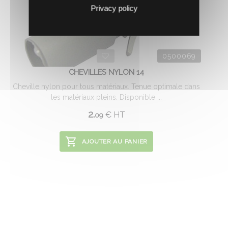
Privacy policy
0500069
CHEVILLES NYLON 14
Cheville nylon pour tous matériaux. Tenue optimale dans
les matériaux pleins. Disponible ...
2.
€
HT
09
AJOUTER AU PANIER