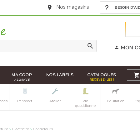
Nos magasins
BESOIN D'AI
MON C
MA COOP
NOS LABELS
CATALOGUES
ALLIANCE
RECEVEZ-LES !
eces
Transport
Atelier
Vie
Equitation
Es
quotidienne
oture
>
Electricite
>
Controleurs