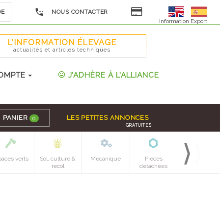
DE
NOUS CONTACTER
Information Export
L'INFORMATION ÉLEVAGE
actualités et articles techniques
OMPTE
J'ADHÈRE À L'ALLIANCE
PANIER
LES PETITES ANNONCES
0
GRATUITES
paces verts
Sol, culture &
Mecanique
Pieces
recol
detachees