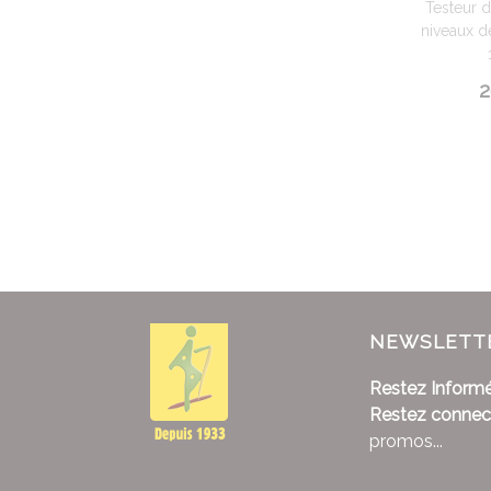
Testeur d
niveaux d
2
NEWSLETT
Restez Informé
Restez connec
promos...