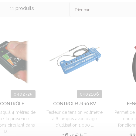
11 produits
Trier par :
0402725
0402106
 CONTRÔLE
CONTROLEUR 10 KV
FEN
usqu'à 4 mètres de
Testeur de tension voltmètre
Permet de 
ce, la présence
à 6 lampes avec plage
coup d
ons circulant dans
d'utilisation 1 000 ...
fonctionn
la ...
16.
33
€
HT
45