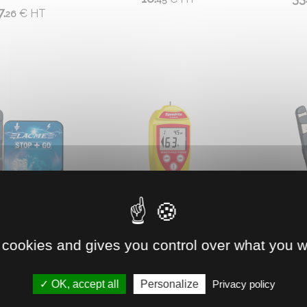
7.
€
HT
26
0420148
0405224
 cookies and gives you control over what you w
MANDE 12V STOP
TELECOMMANDE
TELECOM
& GO
SPEEDRITE
OK, accept all
Personalize
Privacy policy
ande qui permet
S'utilise uniquement avec les
Télécomma
e ou de mettre en
postes 36000 et 15000 de
robuste, s