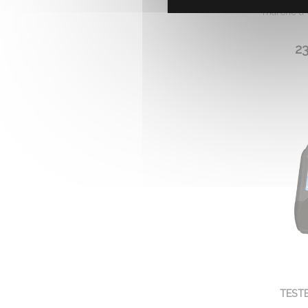
marche à 
23
TESTE