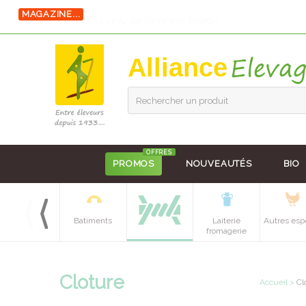
MAGAZINE...
>> LE N° DE L'ÉTÉ EST DISPO !
Alliance
Rechercher un produit
OFFRES
PROMOS
NOUVEAUTÉS
BIO
Equipements
Batiments
Laiterie
Autres esp
batiment
fromagerie
Cloture
Accueil
>
Cl