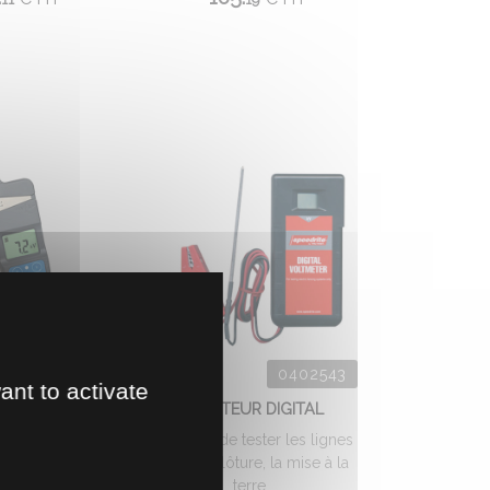
0420010
0402543
ant to activate
MANDE STOP &
TESTEUR DIGITAL
GO
Permet de tester les lignes
nde universelle
d'une clôture, la mise à la
'adapte sur tout
terre, ...