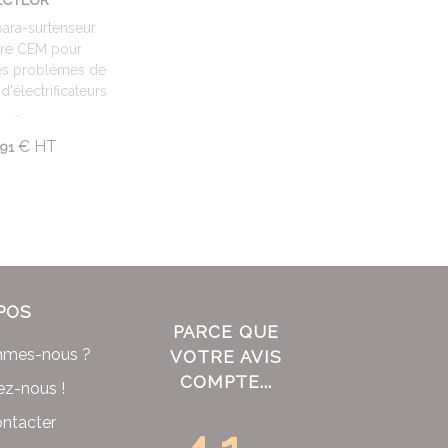
para-surtenseur
ltre CEM pour
es problèmes de
d'électrificateurs
...
.
€
HT
91
POS
PARCE QUE
mmes-nous ?
VOTRE AVIS
COMPTE...
ez-nous !
ntacter