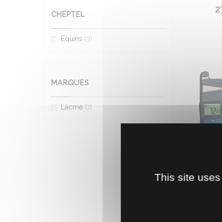
2
CHEPTEL
Equins
(3)
MARQUES
Lacme
(7)
This site uses
TELECOM
Télécomm
d'éteindr