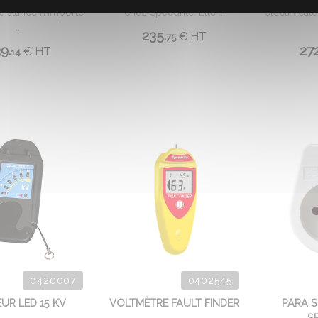
distance n'importe
chez Speedrite. Elle ...
électrificat
...
235.
€
HT
75
9.
272
€
HT
14
0420007
0402545
UR LED 15 KV
VOLTMÈTRE FAULT FINDER
PARA 
S