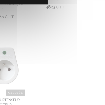
eur secteur. 3 en 1
48.
€
HT
83
: ...
.
€
HT
6
0420164
SURTENSEUR
ECTEUR