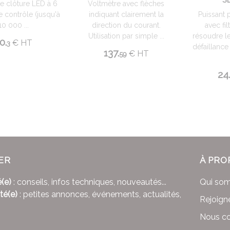
e clôture LED à 6
Voltmètre avec flèches
e contrôle (jusqu'à
indiquant clairement la
Puissant 
10 000 ...
direction du courant.
avec fi
Utilisation par simple ...
résoudre l
0.
€
HT
3
défaillance 
137.
€
HT
59
24
ER
À PRO
(e)
: conseils, infos techniques, nouveautés...
Qui so
té(e)
: petites annonces, événements, actualités,
Rejoign
Nous co