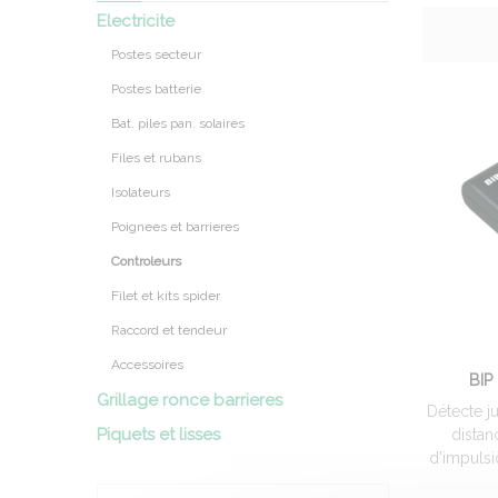
Electricite
Postes secteur
Postes batterie
Bat. piles pan. solaires
Files et rubans
Isolateurs
Poignees et barrieres
Controleurs
Filet et kits spider
Raccord et tendeur
Accessoires
BIP
Grillage ronce barrieres
Détecte j
Piquets et lisses
distan
d'impulsi