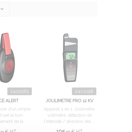
0402565
0402198
CE ALERT
JOULIMETRE PRO 12 KV
voir d'un simple
Appareil 4 en 1. Joulimètre,
'oeil le bon
voltmètre, détection de
ement de la ...
l'intensité / direction des ...
.
105.
€
HT
€
HT
11
19