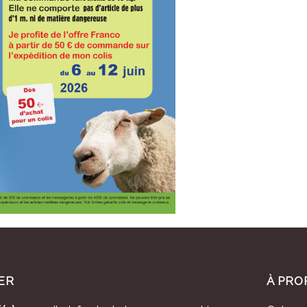
ER
À PRO