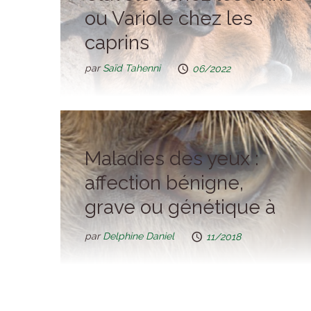
ou Variole chez les
caprins
par
Saïd Tahenni
06/2022
Maladies des yeux :
affection bénigne,
grave ou génétique à
chacune son traitement
par
Delphine Daniel
11/2018