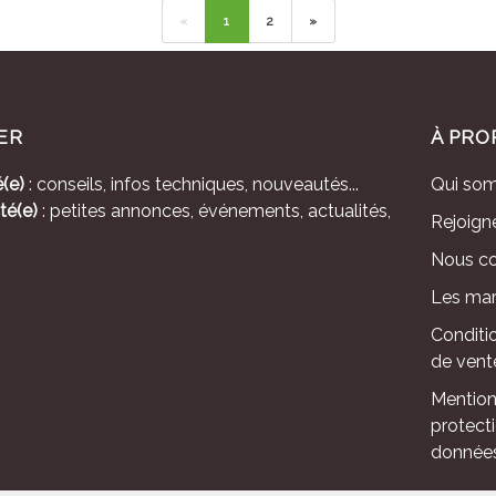
«
1
2
»
ER
À PRO
(e)
: conseils, infos techniques, nouveautés...
Qui so
té(e)
: petites annonces, événements, actualités,
Rejoign
Nous co
Les mar
Conditi
de vent
Mention
protect
donnée