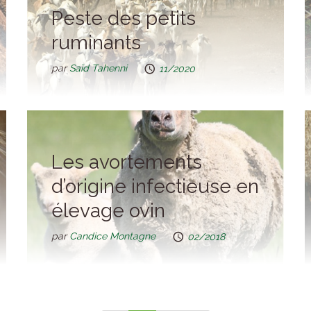
Peste des petits
ruminants
par
Saïd Tahenni
11/2020
Les avortements
d’origine infectieuse en
élevage ovin
par
Candice Montagne
02/2018