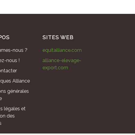
POS
SITES WEB
mmes-nous ?
equitalliance.com
ez-nous !
alliance-elevage-
export.com
ntacter
ques Alliance
ons générales
e
s légales et
ion des
s