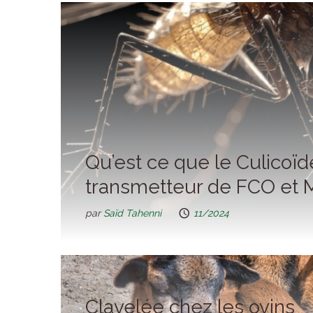
Qu’est ce que le Culicoïd
transmetteur de FCO et 
par
Saïd Tahenni
11/2024
Clavelée chez les ovins