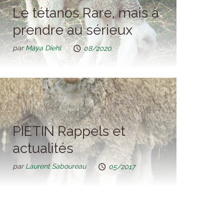
Le tétanos Rare, mais à
prendre au sérieux
par
Maya Diehl
08/2020
PIETIN Rappels et
actualités
par
Laurent Saboureau
05/2017