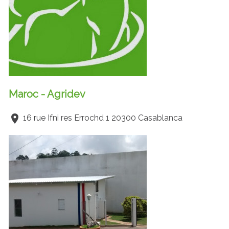
Maroc - Agridev
16 rue Ifni res Errochd 1 20300 Casablanca