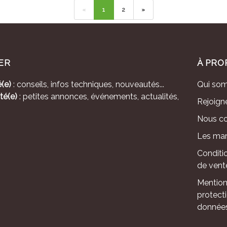
«
1
2
»
ER
À PRO
(e)
: conseils, infos techniques, nouveautés...
Qui so
té(e)
: petites annonces, événements, actualités,
Rejoign
Nous co
Les mar
Conditi
de vent
Mention
protect
donnée