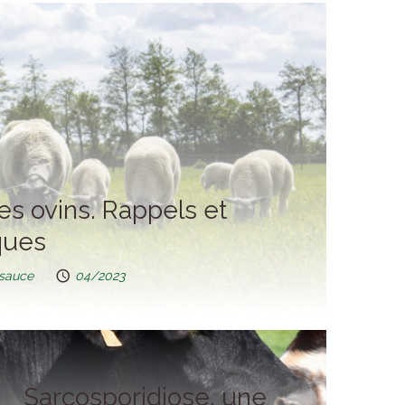
s ovins. Rappels et
ques
psauce
04/2023
Sarcosporidiose, une