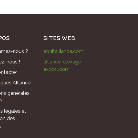
POS
SITES WEB
mmes-nous ?
equitalliance.com
ez-nous !
alliance-elevage-
export.com
ntacter
ques Alliance
ons générales
e
s légales et
ion des
s