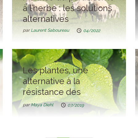
à l’herbe : les solutions
alternatives
par
Laurent Saboureau
04/2022
Les plantes, une
alternative à la
résistance des
strongles aux
par
Maya Diehl
07/2019
anthelmintiques ?