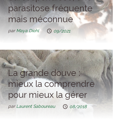
parasitose fréquente
mais méconnue
par
Maya Diehl
09/2021
La grande douve :
mieux la comprendre
pour mieux la gérer
par
Laurent Saboureau
08/2018