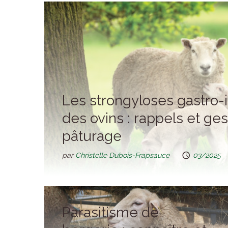
Les strongyloses gastro-i
des ovins : rappels et ges
pâturage
par
Christelle Dubois-Frapsauce
03/2025
Parasitisme de