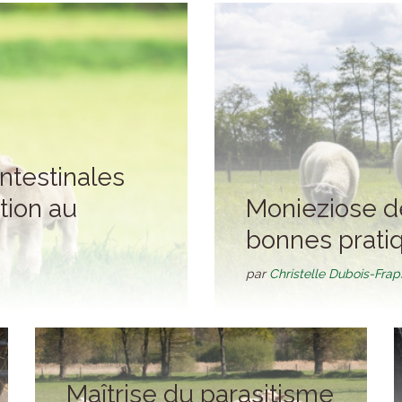
ntestinales
tion au
Monieziose de
bonnes prati
par
Christelle Dubois-Fra
Maîtrise du parasitisme