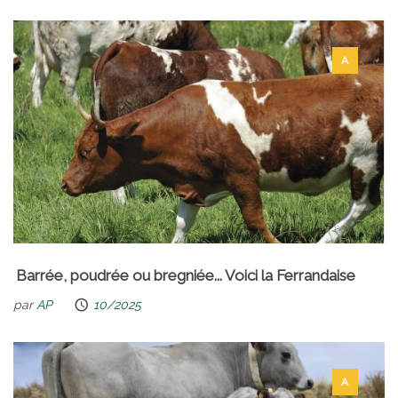
A
Barrée, poudrée ou bregniée... Voici la Ferrandaise
par
AP
10/2025
A