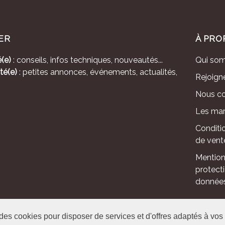
ER
À PRO
(e)
: conseils, infos techniques, nouveautés...
Qui so
té(e)
: petites annonces, événements, actualités,
Rejoign
Nous co
Les mar
Conditi
de vent
Mention
protect
donnée
 des cookies pour disposer de services et d'offres adaptés à vos 
le - Avenue de l'Europe - CS 80095 -86502 Montmorillon Cedex