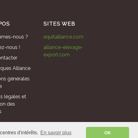
POS
SITES WEB
mmes-nous ?
equitalliance.com
ez-nous !
alliance-elevage-
export.com
ntacter
ques Alliance
ons générales
e
s légales et
ion des
s
centres d'intérêts.
En savoir plus
OK
 - France ©
2026
.