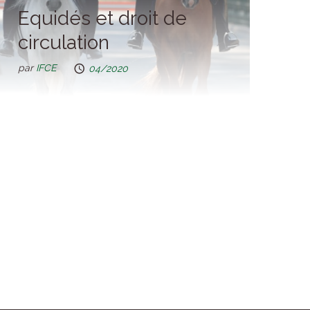
Equidés et droit de
circulation
par
IFCE
04/2020