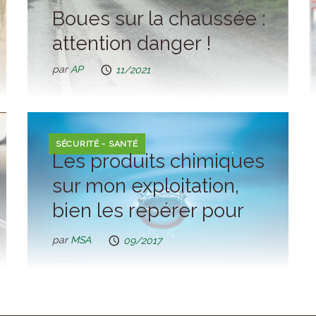
Boues sur la chaussée :
attention danger !
par
AP
11/2021
SÉCURITÉ - SANTÉ
Les produits chimiques
sur mon exploitation,
bien les repérer pour
mieux m’en protéger
par
MSA
09/2017