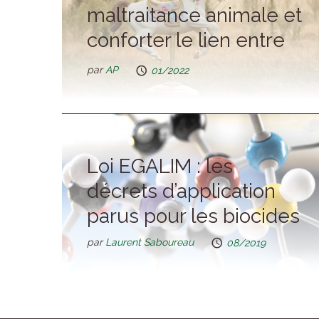
maltraitance animale et
conforter le lien entre
les animaux et les
par
AP
01/2022
hommes”. Que dit la loi
du 30 nov 2021 ?
Loi EGALIM : les
décrets d’application
parus pour les biocides
par
Laurent Saboureau
08/2019