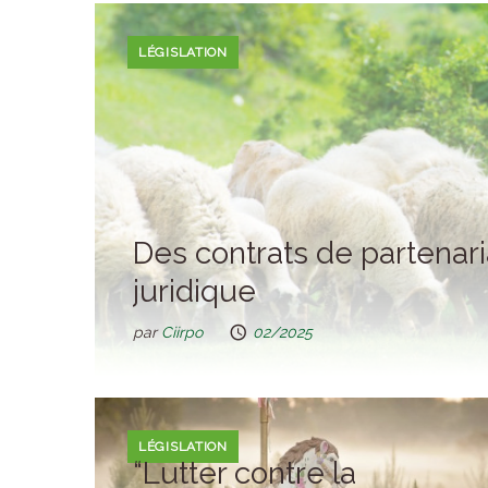
LÉGISLATION
Des contrats de partenari
juridique
par
Ciirpo
02/2025
LÉGISLATION
“Lutter contre la