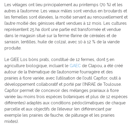
Les vêlages ont lieu principalement au printemps (70 %) et les
autres à l’automne. Les veaux mâles sont vendus en broutards et
les femelles sont élevées, la moitié servant au renouvellement et
l’autre moitié des génisses étant vendues à 12 mois. Les cultures
représentent 25 ha dont une partie est transformée et vendue
dans le magasin situé sur la ferme (farine de céréales et de
sarrasin, lentilles, huile de colza), avec 10 à 12 % de la viande
produite.
Le GIEE Los bòns prats, constitué de 12 fermes, dont 5 en
agriculture biologique, incluant le
GAEC
de Clapou, a été créé
autour de la thématique de l’autonomie fourragère et des
prairies à flore variée, avec l’utilisation de l’outil Capflor, outil à
développement collaboratif et porté par l’INRAE de Toulouse.
Capflor permet de concevoir des mélanges prairiaux à flore
variée (au moins trois espèces botaniques et plus de 12 espèces
différentes) adaptés aux conditions pédoclimatiques de chaque
parcelle et aux objectifs de l’éleveur (en différenciant par
exemple les prairies de fauche, de pâturage et les prairies
mixtes).