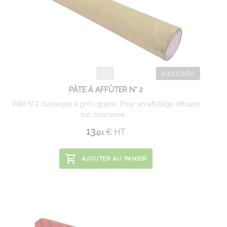
0400260
PÂTE Á AFFÛTER N° 2
Pâte N°2 classique à gros grains. Pour un affûtage efficace
sur couronne ...
13.
€
HT
91
AJOUTER AU PANIER