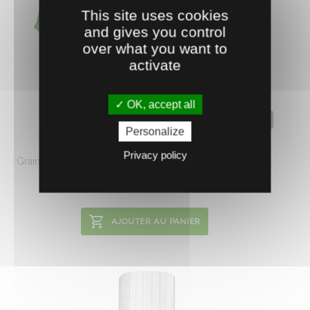
This site uses cookies
and gives you control
over what you want to
activate
OK, accept all
0400222
Personalize
PÂTE Á AFFÛTER N°1
Privacy policy
Grain fin. Idéale pour l'entretien ou la finition des peignes.
9.
€
HT
6
AJOUTER AU PANIER