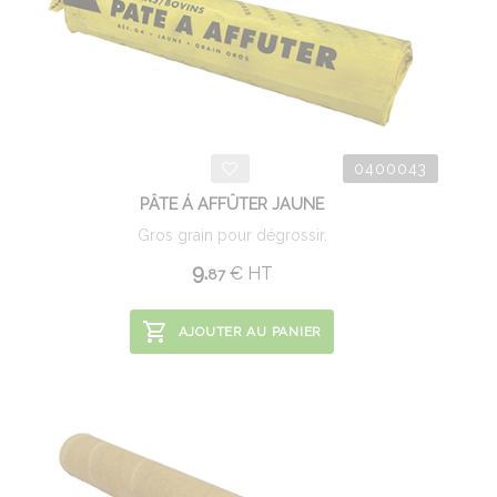
0400043
PÂTE Á AFFÛTER JAUNE
Gros grain pour dégrossir.
9.
€
HT
87
AJOUTER AU PANIER