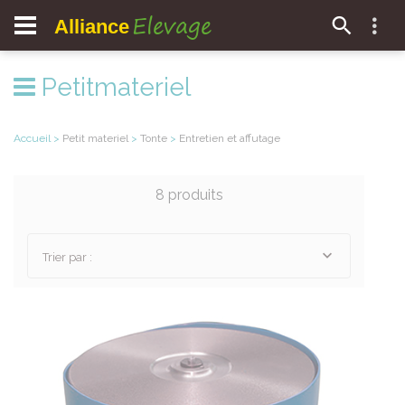
Elevage
Alliance
Petitmateriel
Accueil
>
Petit materiel
>
Tonte
>
Entretien et affutage
8 produits
Trier par :