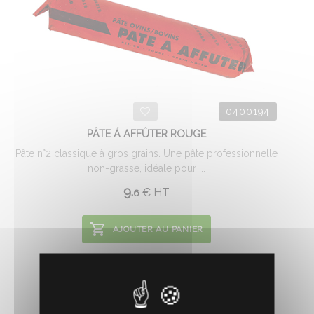
0400194
PÂTE Á AFFÛTER ROUGE
Pâte n°2 classique à gros grains. Une pâte professionnelle
non-grasse, idéale pour ...
9.
€
HT
6
AJOUTER AU PANIER