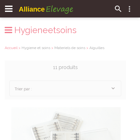
Elevage
Alliance
Hygieneetsoins
Accueil
>
Hygiene et soins
>
Materiels de soins
>
Aiguilles
11 produits
Trier par :