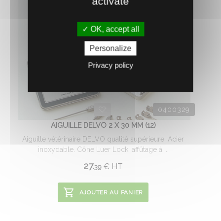
activate
OK, accept all
Personalize
Privacy policy
0400329
AIGUILLE DELVO 2 X 30 MM (12)
Aiguille vétérinaire DELVO qualité supérieure. Acier
inoxydable. Cône Luer Lock, affûtage à ...
27.
€
HT
39
AJOUTER AU PANIER