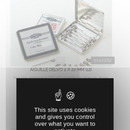
0110062
AIGUILLE DELVO 2 X 20 MM (12)
Aiguille vétérinaire DELVO qualité supérieure. Acier
inoxydable. Cône Luer Lock, affûtage à ...
27.
€
HT
39
This site uses cookies
AJOUTER AU PANIER
and gives you control
over what you want to