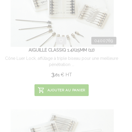
0400769
AIGUILLE CLASSIQ 1.4X25MM (12)
Cône Luer Lock, affûtage à triple biseau pour une meilleure
pénétration ...
3.
€
HT
61
AJOUTER AU PANIER