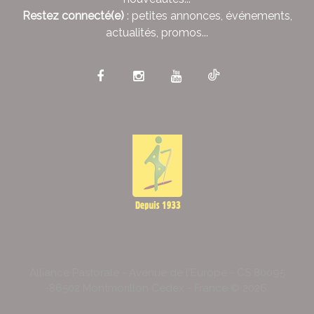
Restez connecté(e)
: petites annonces, événements,
actualités, promos...
Alliance Pastorale - Avenue de l'Europe - CS 80095
-86502 Montmorillon Cedex - France ©
2026
.