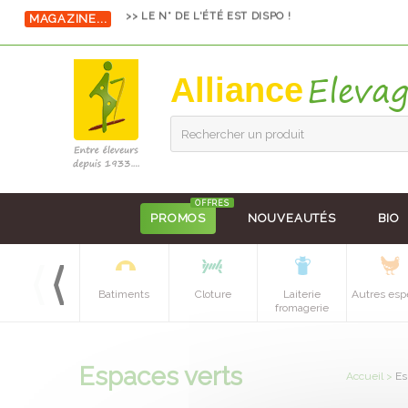
>> LE N° DE L'ÉTÉ EST DISPO !
MAGAZINE...
Alliance
Rechercher un produit
OFFRES
PROMOS
NOUVEAUTÉS
BIO
Equipements
Batiments
Cloture
Laiterie
Autres esp
batiment
fromagerie
Espaces verts
Accueil
>
Es