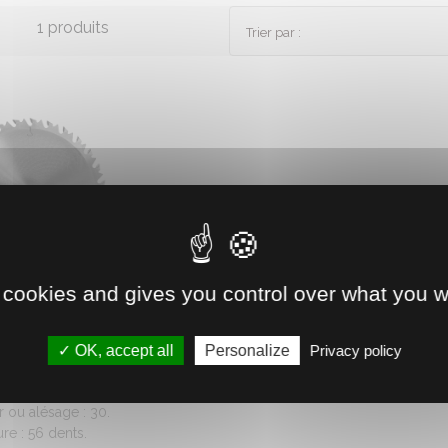
1 produits
Trier par :
 cookies and gives you control over what you w
0503018
E SCIE D.600 A
OK, accept all
Personalize
Privacy policy
ROCHETS
ou épaisseur : 2.5
r ou alésage : 30.
re : 56 dents.