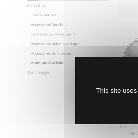
Forestier
Tronconneuses
Accessoires forestiers
Debrousailleurs elagueurs
Accessoires debroussaillages
Accessoires du forestier
Autres outils a bois
Jardinage
This site uses
LAME D
C
Largeur 
Epaisseu
Dentu