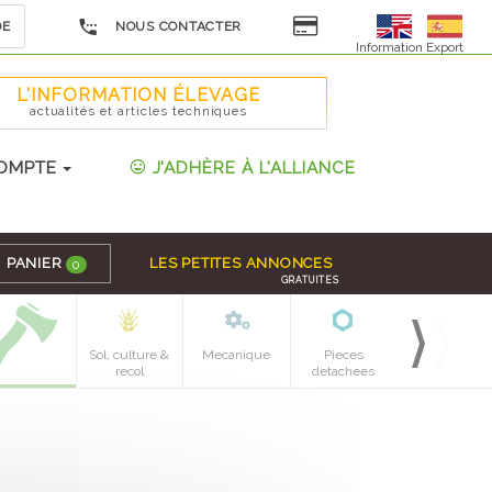
DE
NOUS CONTACTER
Information Export
L'INFORMATION ÉLEVAGE
actualités et articles techniques
OMPTE
J'ADHÈRE À L'ALLIANCE
PANIER
LES PETITES ANNONCES
0
GRATUITES
Sol, culture &
Mecanique
Pieces
recol
detachees