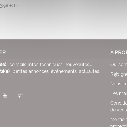
3.
€
HT
96
ER
À PRO
(e)
: conseils, infos techniques, nouveautés...
Qui so
té(e)
: petites annonces, événements, actualités,
Rejoign
Nous co
Les mar
Conditi
de vent
Mention
protect