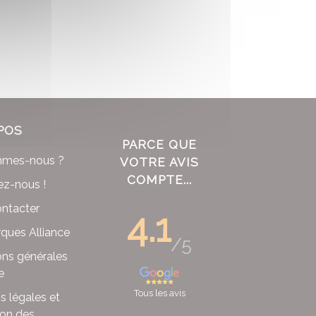
POS
PARCE QUE
mmes-nous ?
VOTRE AVIS
COMPTE...
ez-nous !
ntacter
4.1
ques Alliance
/5
ons générales
e
Tous les avis
s légales et
ion des