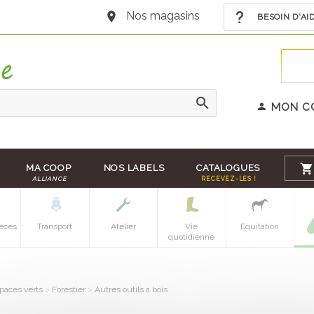
Nos magasins
BESOIN D'AI
MON C
MA COOP
NOS LABELS
CATALOGUES
ALLIANCE
RECEVEZ-LES !
eces
Transport
Atelier
Vie
Equitation
quotidienne
paces verts
>
Forestier
>
Autres outils a bois