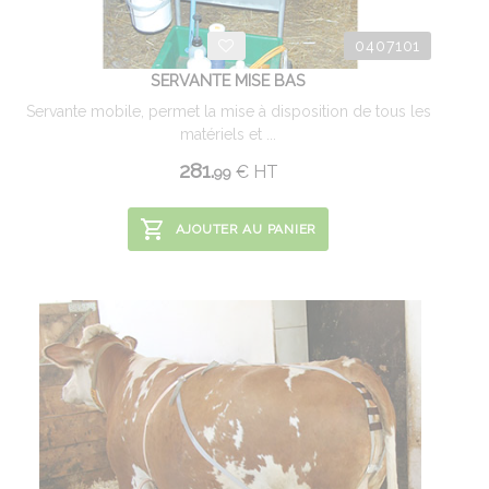
0407101
SERVANTE MISE BAS
Servante mobile, permet la mise à disposition de tous les
matériels et ...
281.
€
HT
99
AJOUTER AU PANIER