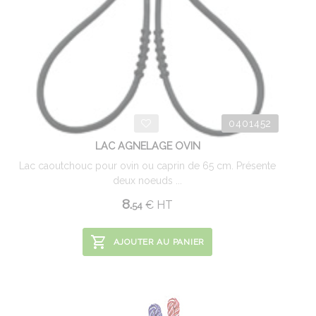
0401452
LAC AGNELAGE OVIN
Lac caoutchouc pour ovin ou caprin de 65 cm. Présente
deux noeuds ...
8.
€
HT
54
AJOUTER AU PANIER