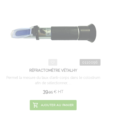
0110096
RÉFRACTOMÈTRE VÉTALHY
Permet la mesure du taux d'anti-corps dans le colostrum
afin de sélectionner, ...
39.
€
HT
95
AJOUTER AU PANIER