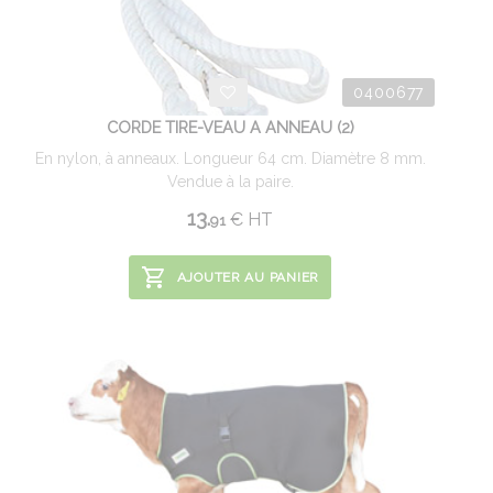
0400677
CORDE TIRE-VEAU A ANNEAU (2)
En nylon, à anneaux. Longueur 64 cm. Diamètre 8 mm.
Vendue à la paire.
13.
€
HT
91
AJOUTER AU PANIER