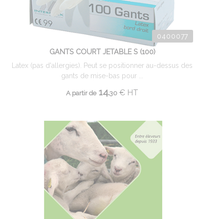
0400077
GANTS COURT JETABLE S (100)
Latex (pas d'allergies). Peut se positionner au-dessus des
gants de mise-bas pour ...
14.
€
HT
A partir de
30