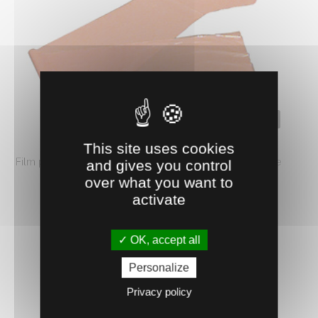
0400404
GANTS MISE-BAS
This site uses cookies
Film plastique fin. Doigts larges, manches longues. Usage
and gives you control
unique. Taille unique. Par ...
over what you want to
activate
12.
€
HT
13
AJOUTER AU PANIER
OK, accept all
Personalize
Privacy policy