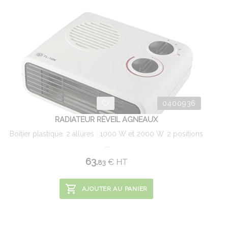
0400936
RADIATEUR RÉVEIL AGNEAUX
Boîtier plastique. 2 allures : 1000 W et 2000 W. 2 positions
...
63.
€
HT
83
AJOUTER AU PANIER