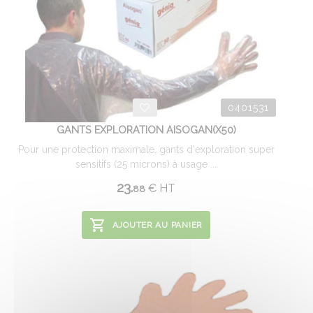
0401531
GANTS EXPLORATION AISOGAN(X50)
Pour une protection maximale, gants d'exploration super
sensitifs (25 microns) à usage ...
23.
€
HT
88
AJOUTER AU PANIER