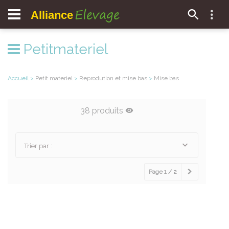
Elevage
Alliance
Petitmateriel
Accueil
>
Petit materiel
>
Reprodution et mise bas
>
Mise bas
38 produits
Trier par :
Page 1 / 2