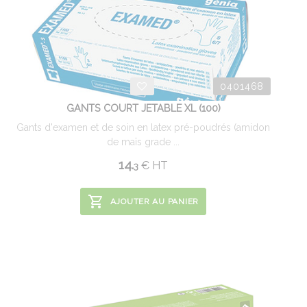
0401468
GANTS COURT JETABLE XL (100)
Gants d'examen et de soin en latex pré-poudrés (amidon
de maïs grade ...
14.
€
HT
3
AJOUTER AU PANIER