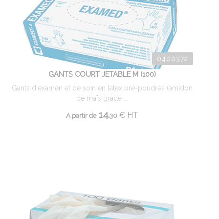
0400372
GANTS COURT JETABLE M (100)
Gants d'examen et de soin en latex pré-poudrés (amidon
de maïs grade ...
14.
€
HT
A partir de
30