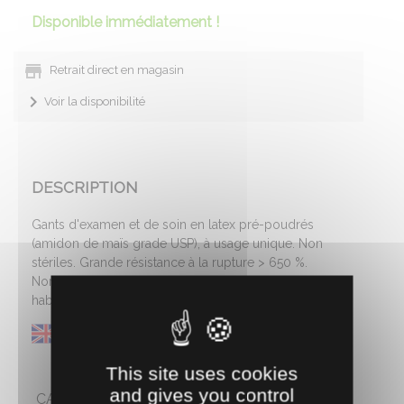
Disponible immédiatement !
Retrait direct en magasin
Voir la disponibilité
DESCRIPTION
Gants d'examen et de soin en latex pré-poudrés
(amidon de maïs grade USP), à usage unique. Non
stériles. Grande résistance à la rupture > 650 %.
Norme de porosité AQL* ou NQA 1,5 (norme
habituelle 2,5). Taille : M. Paquet de 100.
This site uses cookies
and gives you control
CARACTÉRISTIQUES