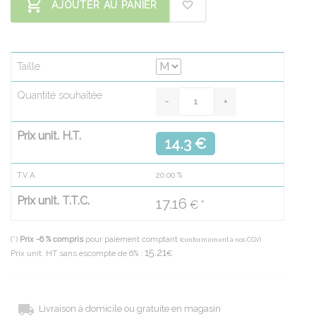
AJOUTER AU PANIER
Taille
Quantité souhaitée
Prix unit. H.T.
14.3 €
T.V.A.
20.00
%
Prix unit. T.T.C.
17.16
€ *
(*)
Prix -6 % compris
pour paiement comptant
(conformément à nos CGV)
15.21
Prix unit. HT sans escompte de 6% :
€
Livraison à domicile ou gratuite en magasin