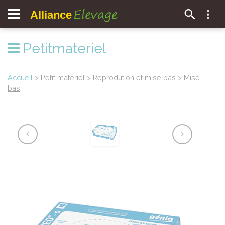
Elevage
Alliance
Petitmateriel
Accueil
>
Petit materiel
> Reprodution et mise bas >
Mise
bas