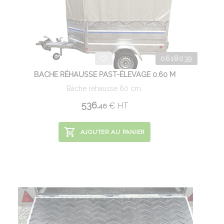
0618039
BACHE RÉHAUSSE PAST-ÉLEVAGE 0.60 M
Bâche réhausse 60 cm.
536.
€
HT
46
AJOUTER AU PANIER