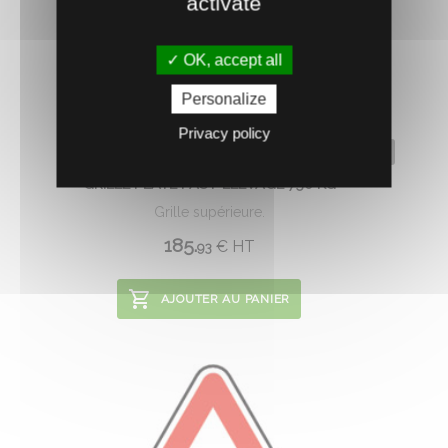
activate
OK, accept all
Personalize
Privacy policy
0618073
GRILLE PLATE PAST-ÉLEVAGE 750 KG
Grille supérieure.
185.
€
HT
93
AJOUTER AU PANIER