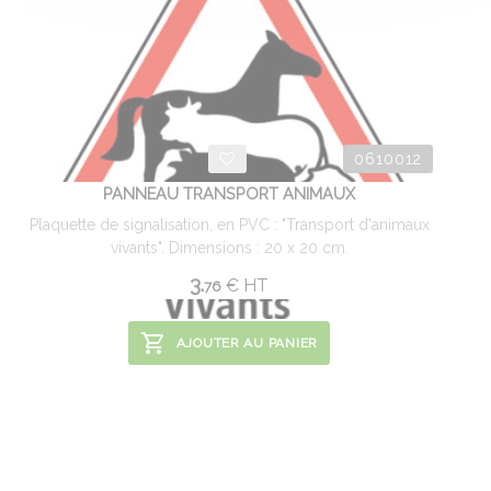
0610012
PANNEAU TRANSPORT ANIMAUX
Plaquette de signalisation, en PVC : "Transport d'animaux
vivants". Dimensions : 20 x 20 cm.
3.
€
HT
76
AJOUTER AU PANIER