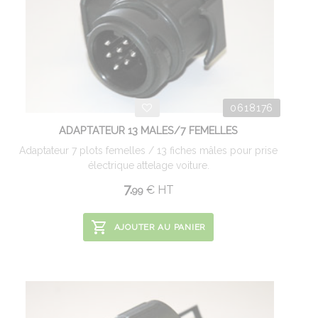
0618176
ADAPTATEUR 13 MALES/7 FEMELLES
Adaptateur 7 plots femelles / 13 fiches mâles pour prise
électrique attelage voiture.
7.
€
HT
99
AJOUTER AU PANIER