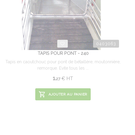
0403063
TAPIS POUR PONT - 240
Tapis en caoutchouc pour pont de bétaillère, moutonnière,
remorque. Evite tous les ...
1.
€
HT
27
AJOUTER AU PANIER