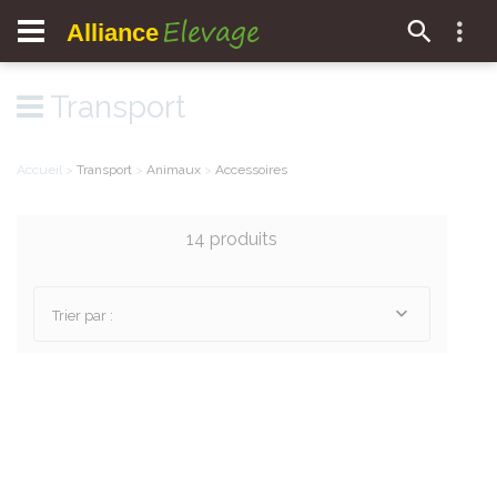
Elevage
Alliance
Transport
Accueil
>
Transport
>
Animaux
>
Accessoires
14 produits
Trier par :