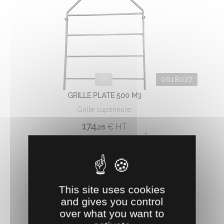
0618027
GRILLE PLATE 500 M3
Grille supérieure.
174.
€
HT
28
AJOUTER AU PANIER
This site uses cookies
and gives you control
over what you want to