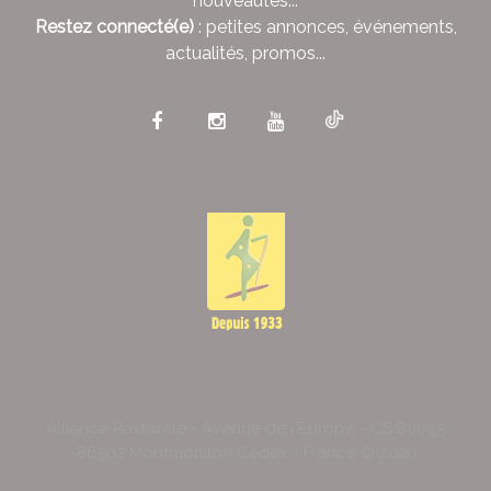
nouveautés...
Restez connecté(e)
: petites annonces, événements,
actualités, promos...
Alliance Pastorale - Avenue de l'Europe - CS 80095
-86502 Montmorillon Cedex - France ©
2026
.