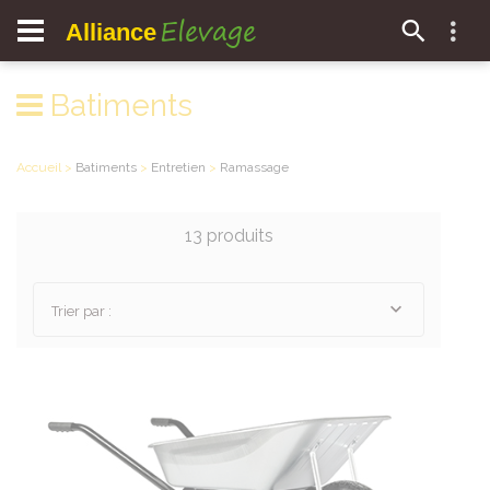
Elevage
Alliance
Batiments
Accueil
>
Batiments
>
Entretien
>
Ramassage
13 produits
Trier par :