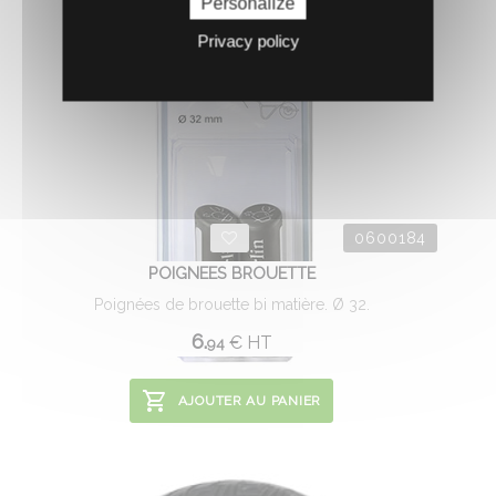
Personalize
Privacy policy
0600184
POIGNEES BROUETTE
Poignées de brouette bi matière. Ø 32.
6.
€
HT
94
AJOUTER AU PANIER