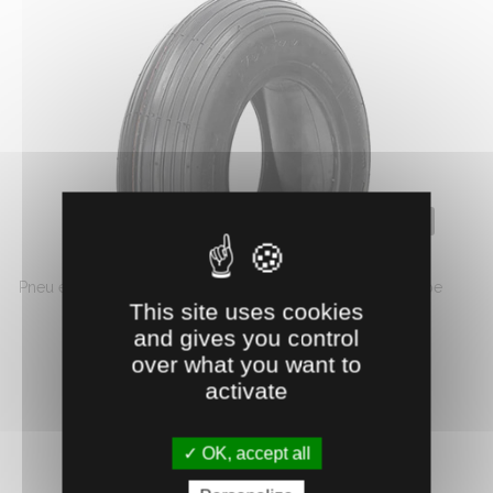
0600204
PNEU & CHAMBRE À AIR 480/400-8 4 PLIS
Pneu et chambre à air pour brouette 4 plis. Profil ligné, type
This site uses cookies
...
and gives you control
15.
€
HT
98
over what you want to
activate
AJOUTER AU PANIER
OK, accept all