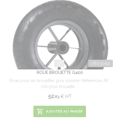
0603092
ROUE BROUETTE G400
Roue pour les brouettes gros volume. Références AP :
0603012 brouette ...
52.
€
HT
83
AJOUTER AU PANIER