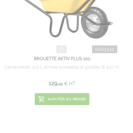
0603343
BROUETTE AKTIV PLUS 100
Caisse peinte, 100 L et roue increvable et gonflée, Ø 400 m.
...
129.
€
HT
49
AJOUTER AU PANIER