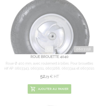
0603158
ROUE BROUETTE 4040
Roue Ø 400 mm, avec roulement à billes. Pour brouettes
réf AP :0603343, 0603011, 0603266, 0603344 et 0603010.
52.
€
HT
73
AJOUTER AU PANIER