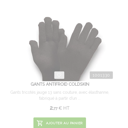
1001330
GANTS ANTIFROID COLDSKIN
Gants tricotés jauge 13 sans couture, avec élasthanne,
fabriqué à partir d’un ...
2.
€
HT
77
AJOUTER AU PANIER