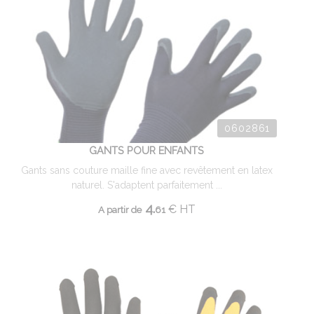
0602861
GANTS POUR ENFANTS
Gants sans couture maille fine avec revêtement en latex
naturel. S'adaptent parfaitement ...
4.
€
HT
A partir de
61