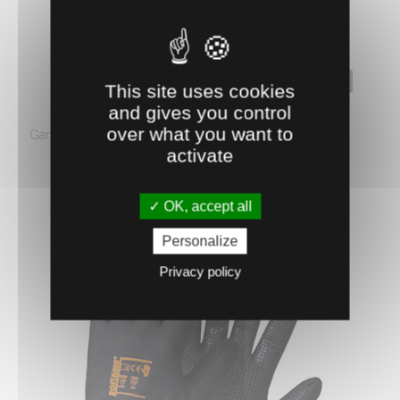
0650324
This site uses cookies
GANTS SKINPRO ROSTAING
and gives you control
over what you want to
Gant fin et ultra-léger, pour les travaux de précision du
activate
bâtiment (plomberie, ...
1.
€
HT
A partir de
79
OK, accept all
Personalize
Privacy policy