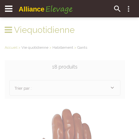
Elevage
Alliance
Viequotidienne
Accueil
>
Vie quotidienne
>
Habillement
>
Gants
18 produits
Trier par :