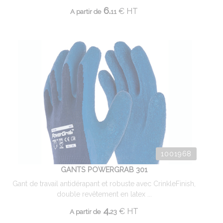
6.
€
HT
A partir de
11
1001968
GANTS POWERGRAB 301
Gant de travail antidérapant et robuste avec CrinkleFinish,
double revêtement en latex ...
4.
€
HT
A partir de
23