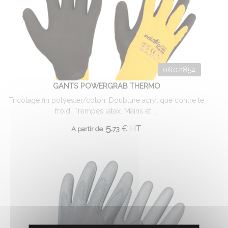
0602854
GANTS POWERGRAB THERMO
Tricotage fin polyester/coton. Doublure acrylique contre le
froid. Trempés latex. Mains et ...
5.
€
HT
A partir de
73