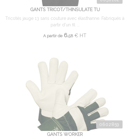
GANTS TRICOT/THINSULATE TU
Tricotés jauge 13 sans couture avec élasthanne. Fabriqués à
partir d'un fil ...
6.
€
HT
A partir de
58
0602859
GANTS WORKER