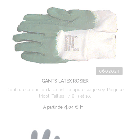
0602023
GANTS LATEX ROSIER
Doublure enduction latex anti-coupure sur jersey. Poignée
tricot. Tailles : 7, 8, 9 et 10.
4.
€
HT
A partir de
04