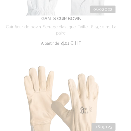
0602022
GANTS CUIR BOVIN
Cuir fleur de bovin. Serrage élastique. Taille : 8, 9, 10, 11. La
paire.
4.
€
HT
A partir de
61
0605123