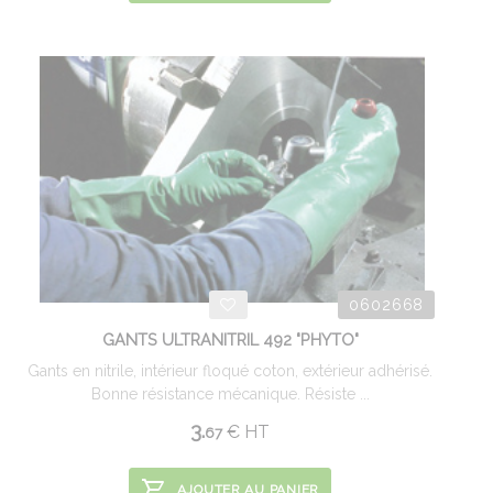
0602668
GANTS ULTRANITRIL 492 "PHYTO"
Gants en nitrile, intérieur floqué coton, extérieur adhérisé.
Bonne résistance mécanique. Résiste ...
3.
€
HT
67
AJOUTER AU PANIER