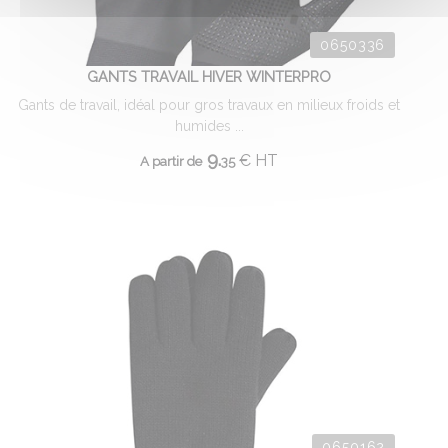
0650336
GANTS TRAVAIL HIVER WINTERPRO
Gants de travail, idéal pour gros travaux en milieux froids et
humides ...
9.
€
HT
A partir de
35
0650162