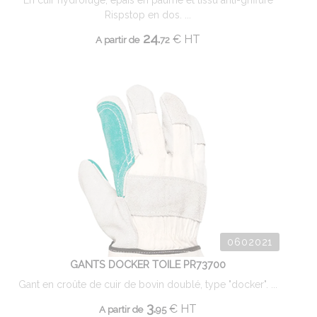
En cuir hydrofuge, épais en paume et tissu anti-griffure
Rispstop en dos. ...
24.
€
HT
A partir de
72
0602021
GANTS DOCKER TOILE PR73700
Gant en croûte de cuir de bovin doublé, type "docker". ...
3.
€
HT
A partir de
95