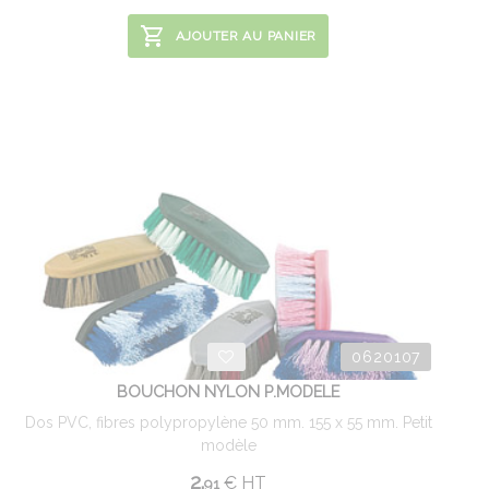
AJOUTER AU PANIER
0620107
BOUCHON NYLON P.MODELE
Dos PVC, fibres polypropylène 50 mm. 155 x 55 mm. Petit
modèle
2.
€
HT
91