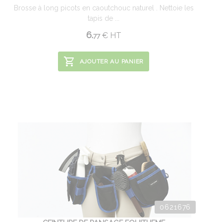
Brosse à long picots en caoutchouc naturel . Nettoie les
tapis de ...
6.
€
HT
77
AJOUTER AU PANIER
0621676