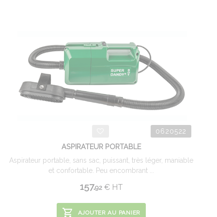
0620522
ASPIRATEUR PORTABLE
Aspirateur portable, sans sac, puissant, très léger, maniable
et confortable. Peu encombrant ...
157.
€
HT
92
AJOUTER AU PANIER