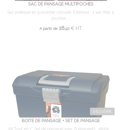
SAC DE PANSAGE MULTIPOCHES
Sac pratique en polyester robuste. Extérieur : 1 sac filet, 4
poches ...
16.
€
HT
A partir de
92
0621688
BOITE DE PANSAGE + SET DE PANSAGE
Kit "tout en 1". Set de pansage avec 6 éléments : étrille ...