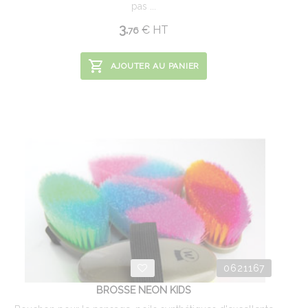
pas ...
3.
€
HT
76
AJOUTER AU PANIER
0621167
BROSSE NEON KIDS