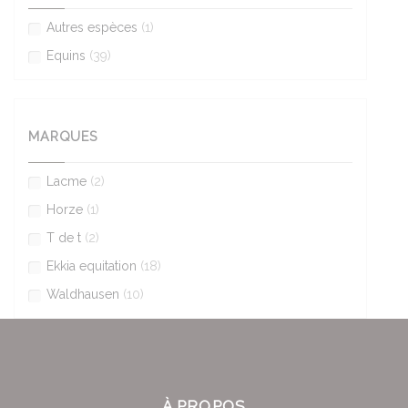
Autres espèces
(1)
Equins
(39)
MARQUES
Lacme
(2)
Horze
(1)
T de t
(2)
Ekkia equitation
(18)
Waldhausen
(10)
À PROPOS