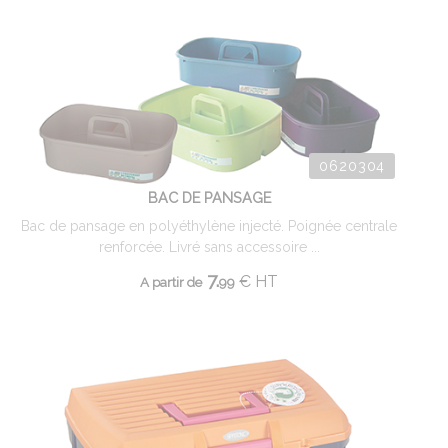
0620304
BAC DE PANSAGE
Bac de pansage en polyéthylène injecté. Poignée centrale
renforcée. Livré sans accessoire ...
7.
€
HT
A partir de
99