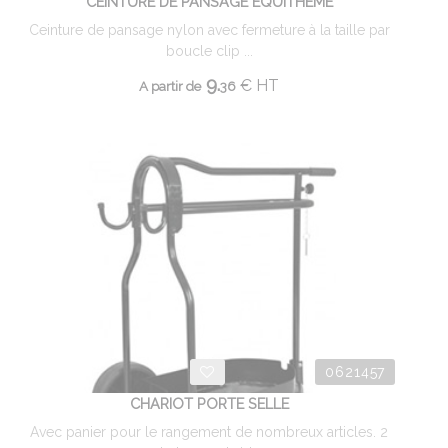
CEINTURE DE PANSAGE EQUITHEME
Ceinture de pansage nylon avec fermeture à la taille par
boucle clip ...
9.
€
HT
A partir de
36
0621457
CHARIOT PORTE SELLE
Avec panier pour le rangement de nombreux articles. 2