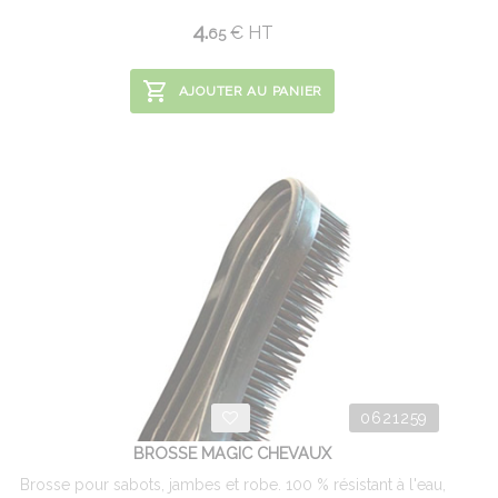
4.
€
HT
65
AJOUTER AU PANIER
0621259
BROSSE MAGIC CHEVAUX
Brosse pour sabots, jambes et robe. 100 % résistant à l'eau,