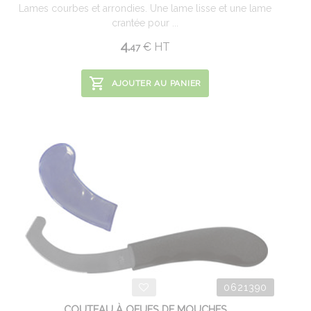
Lames courbes et arrondies. Une lame lisse et une lame
crantée pour ...
4.
€
HT
47
AJOUTER AU PANIER
0621390
COUTEAU À OEUFS DE MOUCHES