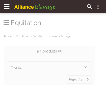
Elevage
Alliance
Equitation
Accueil
>
Equitation
>
Entretien du cheval
>
Pansage
54 produits
Trier par :
Page 1 / 3