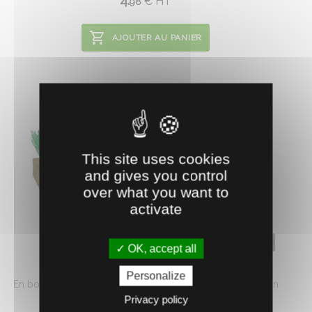
4.
€
HT
98
AJOUTER AU PANIER
This site uses cookies
and gives you control
over what you want to
activate
0620745
OK, accept all
BROSSE À SABOTS
Personalize
En bois et poils en polypropylène, cette brosse permet un
nettoyage parfait ...
Privacy policy