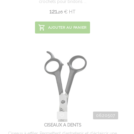
crochets pour bridons ...
121.
€
HT
26
AJOUTER AU PANIER
0620507
CISEAUX A DENTS
Ciseaux à effiler. Permettent d'entretenir et d'éclaircir une