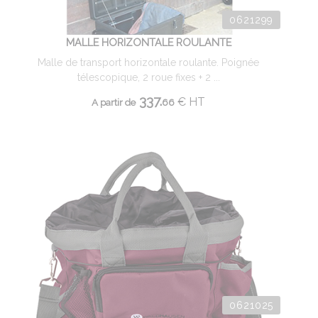
0621299
MALLE HORIZONTALE ROULANTE
Malle de transport horizontale roulante. Poignée
télescopique, 2 roue fixes + 2 ...
337.
€
HT
A partir de
66
0621025