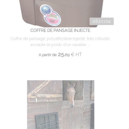
0620104
COFFRE DE PANSAGE INJECTE
Coffre de pansage, polyéthylène injecté, très robuste,
accepte le poids d'un cavalier ...
25.
€
HT
A partir de
89