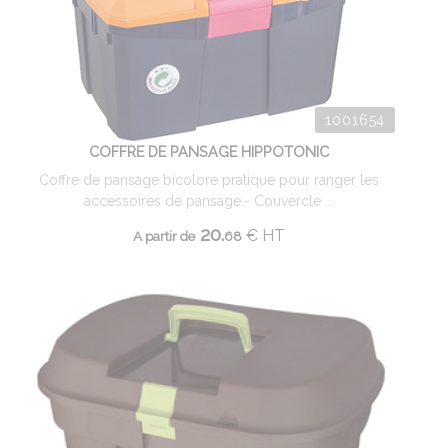
1001654
COFFRE DE PANSAGE HIPPOTONIC
Coffre de pansage bicolore pratique pour ranger les
accessoires de pansage.- Couvercle ...
20.
€
HT
A partir de
68