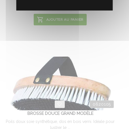
3.
€
HT
29
AJOUTER AU PANIER
0620105
BROSSE DOUCE GRAND MODÈLE
Poils doux soie synthétique, dos en bois verni. Idéale pour
lustrer le ...