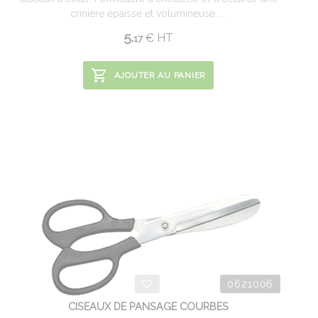
crinière épaisse et volumineuse. ...
5.
€
HT
17
AJOUTER AU PANIER
0621006
CISEAUX DE PANSAGE COURBES