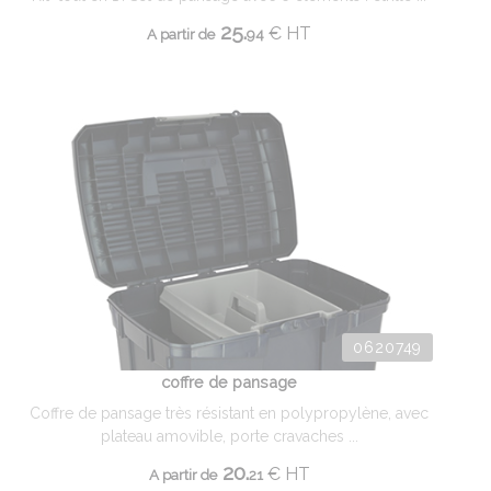
25.
€
HT
A partir de
94
0620749
coffre de pansage
Coffre de pansage très résistant en polypropylène, avec
plateau amovible, porte cravaches ...
20.
€
HT
A partir de
21