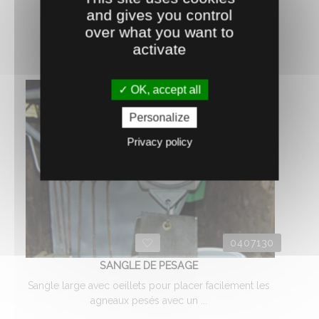
and gives you control
over what you want to
AJOUTER AU PANIER
activate
OK, accept all
Personalize
Privacy policy
0407130
SANGLE DE PESAGE
Sangle large avec oeillets pour placer facilement les
agneaux pesés avec un ...