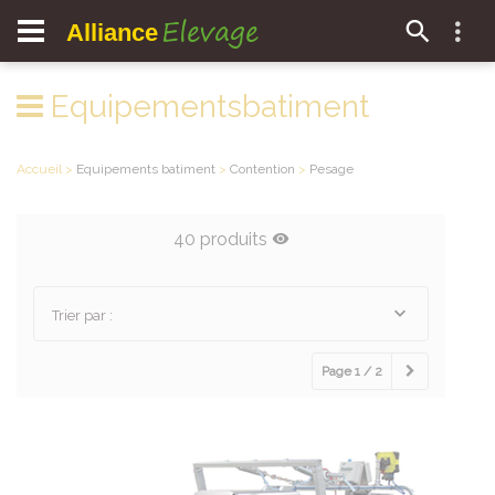
Elevage
Alliance
Equipementsbatiment
Accueil
>
Equipements batiment
>
Contention
>
Pesage
40 produits
Trier par :
Page 1 / 2