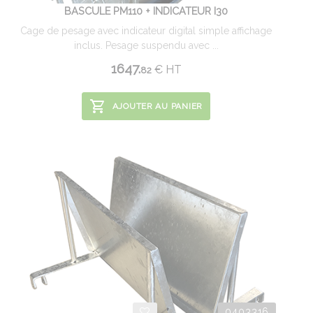
BASCULE PM110 + INDICATEUR I30
Cage de pesage avec indicateur digital simple affichage
inclus. Pesage suspendu avec ...
1647.
€
HT
82
AJOUTER AU PANIER
0403316