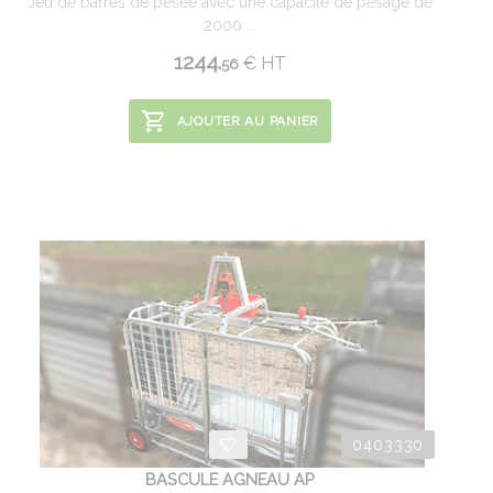
Jeu de barres de pesée avec une capacité de pesage de
2000 ...
1244.
€
HT
56
AJOUTER AU PANIER
0403330
BASCULE AGNEAU AP