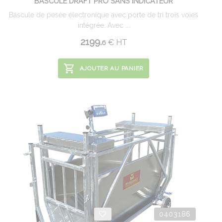
BASCULE DRAFT PRO SANS INDICATEUR
Bascule de pesée électronique avec porte de tri trois voies
intégrée. Avec ...
2199.
€
HT
6
AJOUTER AU PANIER
0403186