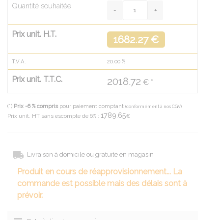
Quantité souhaitée
Prix unit. H.T.
1682.27 €
T.V.A.
20.00
%
Prix unit. T.T.C.
2018.72
€ *
(*)
Prix -6 % compris
pour paiement comptant
(conformément à nos CGV)
1789.65
Prix unit. HT sans escompte de 6% :
€
Livraison à domicile ou gratuite en magasin
Produit en cours de réapprovisionnement... La
commande est possible mais des délais sont à
prévoir.