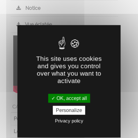
Notice
Vue éclatée
This site uses cookies
and gives you control
over what you want to
activate
OK, accept all
CARACTÉRISTIQUES
Personalize
Poids (en kg)
64
Privacy policy
Longueur (en cm)
145