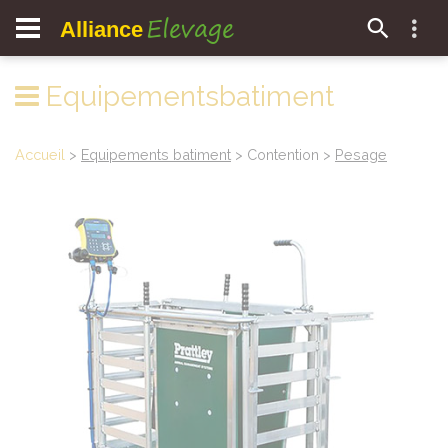
Elevage
Alliance
Equipementsbatiment
Accueil
>
Equipements batiment
> Contention >
Pesage