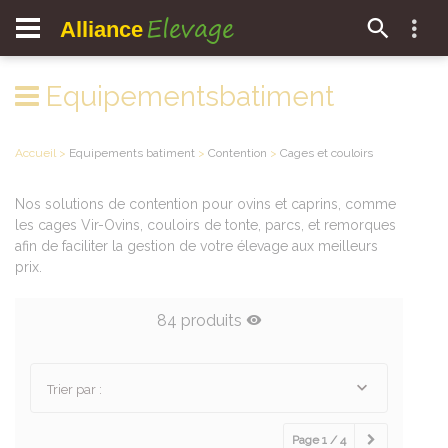
Elevage
Alliance
Equipementsbatiment
Accueil
>
Equipements batiment
>
Contention
>
Cages et couloirs
Nos solutions de contention pour ovins et caprins, comme
les cages Vir-Ovins, couloirs de tonte, parcs, et remorques
afin de faciliter la gestion de votre élevage aux meilleurs
prix.
84 produits
Trier par :
Page 1 / 4