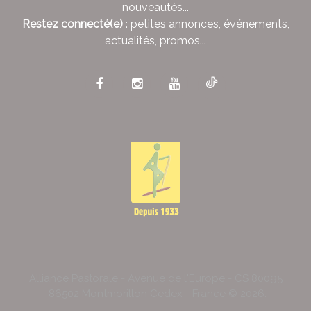
nouveautés...
Restez connecté(e)
: petites annonces, événements,
actualités, promos...
Alliance Pastorale - Avenue de l'Europe - CS 80095
-86502 Montmorillon Cedex - France ©
2026
.