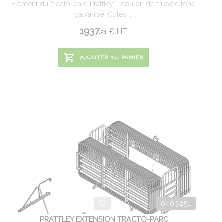
Élément du "tracto-parc Prattley" : couloir de tri avec fond
galvanisé. Cotés ...
1937.
€
HT
21
AJOUTER AU PANIER
0403251
PRATTLEY EXTENSION TRACTO-PARC