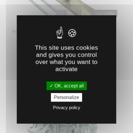
0403269
PRATTLEY SUPPORT FEUX ARRIÈRES
Pièce de rechange : Support de feux arrière pour les
remorques Prattley. ...
This site uses cookies
123.
€
HT
91
and gives you control
over what you want to
AJOUTER AU PANIER
activate
OK, accept all
Personalize
Privacy policy