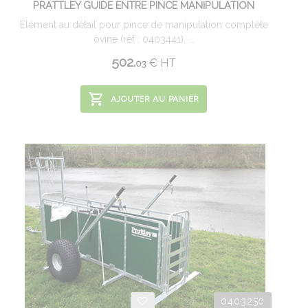
PRATTLEY GUIDE ENTRE PINCE MANIPULATION
Élément au détail pour pince de manipulation complète
ovine (réf : 0403441). ...
502.
€
HT
03
AJOUTER AU PANIER
0403250