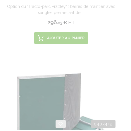
Option du "Tracto-parc Prattley" : barres de maintien avec
sangles permettant de ...
296.
€
HT
03
AJOUTER AU PANIER
0403442