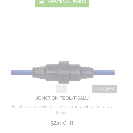
AJOUTER AU PANIER
0402488
JONCTION FISOL/FISALU
Etanche, enterrable mais non immergeable. Vendue à
l'unité.
32.
€
HT
34