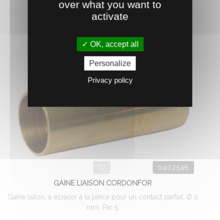
over what you want to
activate
AJOUTER AU PANIER
OK, accept all
Personalize
Privacy policy
0402546
GAINE LIAISON CORDONFOR
Gaine laiton, à écraser à la pince pour un contact parfait. Ø 9
mm. Par 5.