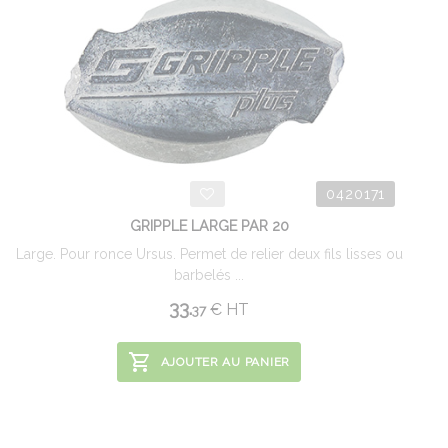
0420171
GRIPPLE LARGE PAR 20
Large. Pour ronce Ursus. Permet de relier deux fils lisses ou
barbelés ...
33.
€
HT
37
AJOUTER AU PANIER