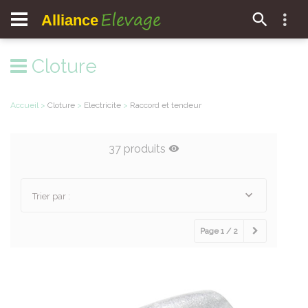
Elevage
Alliance
Cloture
Accueil
>
Cloture
>
Electricite
>
Raccord et tendeur
37 produits
Trier par :
Page 1 / 2