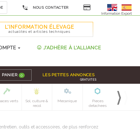
DE
NOUS CONTACTER
Information Export
L'INFORMATION ÉLEVAGE
actualités et articles techniques
OMPTE
J'ADHÈRE À L'ALLIANCE
PANIER
LES PETITES ANNONCES
0
GRATUITES
paces verts
Sol, culture &
Mecanique
Pieces
recol
detachees
ntretien, outils et accessoires, de plus renforcez