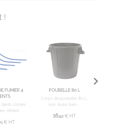
 !
E FUMIER 4
POUBELLE 80 L
BOBINE ES
ENTS
Corps de poubelle 80 L,
Essuie-t
4 dents rondes
noir. Aussi bien ...
prédécoupés.
es, étirées ...
000 serviettes
16.
€
HT
92
16.
€
HT
€
61
69