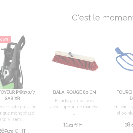
C'est le moment
.00%
TOYEUR PW130/7
BALAI ROUGE 60 CM
FOURCH
SAB XR
D
Balai large, dos bois
yeur haute pression
avec support de manche
En acier, 
trique monophasé
...
et pointu
230 V, semi ...
11.
18.
€
HT
23
269.
€
HT
78