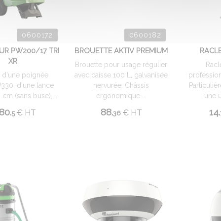
0600172
0600182
UR PW200/17 TRI
BROUETTE AKTIV PREMIUM
RACLE
XR
Brouette pour usage régulier
Racl
 d'une poignée
avec caisse 100 L, galvanisée
professio
330, d'une lance
nervurée. Châssis
Particuli
cm (sans buse), ...
ergonomique ...
une ut
80.
88.
14.
€
HT
€
HT
5
36