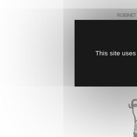
ROBINET
Robinet 
monob
automa
fer
This site uses
3