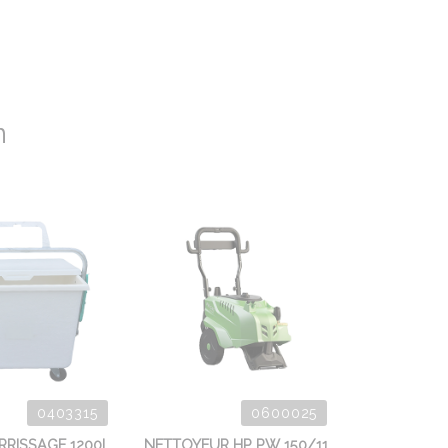
n
0403315
0600025
RISSAGE 1200L
NETTOYEUR HP PW 150/11