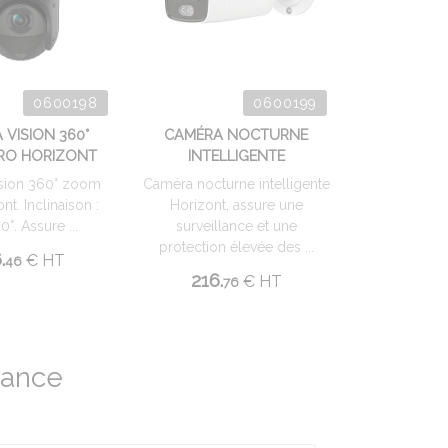
0600198
0600199
 VISION 360°
CAMÉRA NOCTURNE
RO HORIZONT
INTELLIGENTE
sion 360° zoom
Caméra nocturne intelligente
nt. Inclinaison :
Horizont, assure une
90°. Assure ...
surveillance et une
protection élevée des ...
.
€
HT
46
216.
€
HT
76
liance