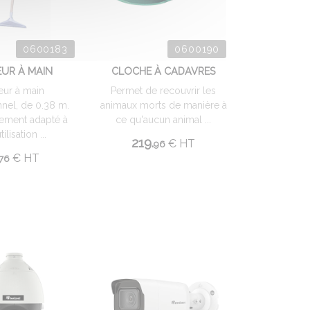
0600183
0600190
UR À MAIN
CLOCHE À CADAVRES
eur à main
Permet de recouvrir les
nnel, de 0.38 m.
animaux morts de manière à
èrement adapté à
ce qu'aucun animal ...
ilisation ...
219.
€
HT
96
€
HT
76