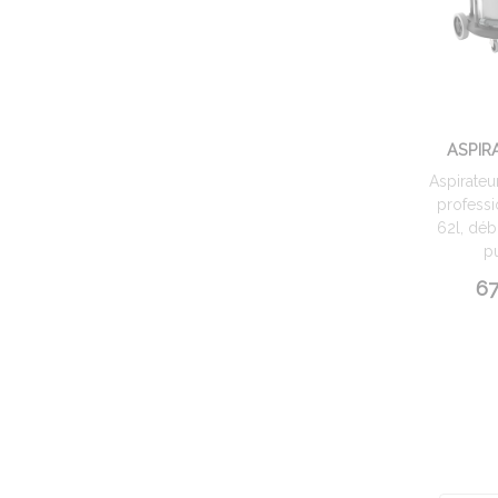
ASPIR
Aspirateu
professi
62l, déb
pu
67