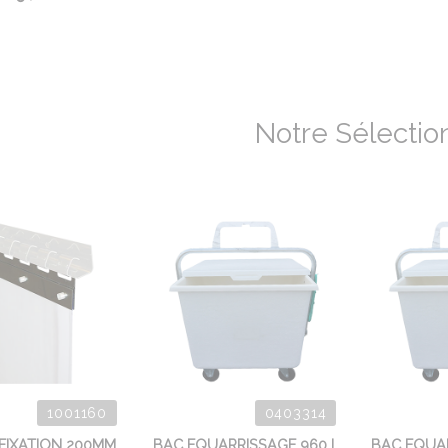
Notre Sélectio
1001160
0403314
FIXATION 200MM
BAC EQUARRISSAGE 960 L
BAC EQUAR