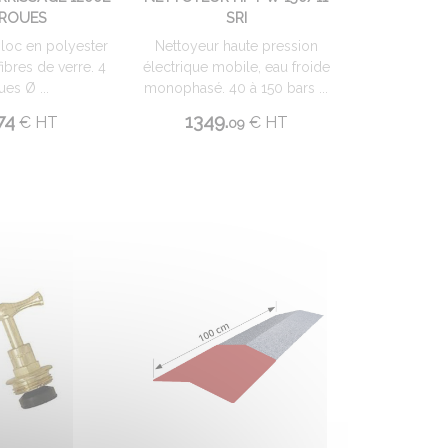
 ROUES
SRI
oc en polyester
Nettoyeur haute pression
ibres de verre. 4
électrique mobile, eau froide
ues Ø ...
monophasé. 40 à 150 bars ...
74
1349.
€
HT
€
HT
09