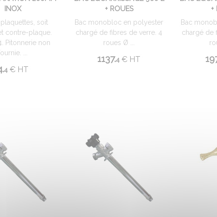
INOX
+ ROUES
+
plaquettes, soit
Bac monobloc en polyester
Bac monobl
t contre-plaque.
chargé de fibres de verre. 4
chargé de f
4. Pitonnerie non
roues Ø ...
ro
fournie. ...
1137.
19
€
HT
4
4.
€
HT
4