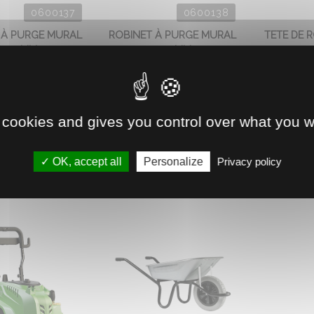
0600137
0600138
 À PURGE MURAL
ROBINET À PURGE MURAL
TETE DE R
250 MM
300 MM
Tête de rob
mural de puisage,
Robinet mural de puisage,
20 x 27. Dim
loc. Se purge
monobloc. Se purge
6.
tiquement à sa
automatiquement à sa
meture et ...
fermeture et ...
 cookies and gives you control over what you w
8.
33.
€
HT
€
HT
4
76
OK, accept all
Personalize
Privacy policy