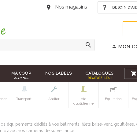
Nos magasins
BESOIN D'AI
MON C
MA COOP
NOS LABELS
CATALOGUES
ALLIANCE
RECEVEZ-LES !
eces
Transport
Atelier
Vie
Equitation
Es
quotidienne
os équipements dédiés à vos bâtiments, filets brise-vent, gouttières, e
rité avec nos caméras de surveillance.