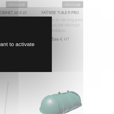
0600148
0600159
OBINET 20 X 27
FAÎTIERE TUILE R PRO
inet laiton, mâle
Faîtière de 1m de long pour
ensions (L x l ...
tuile R pro (réf 0600157).
Imitation ...
€
HT
53
8.
€
HT
88
ant to activate