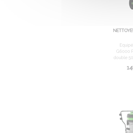
NETTOYE
Equipé
G6000 P
double 50 
14