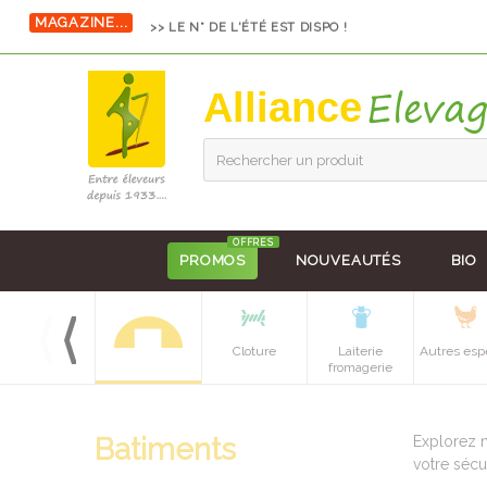
MAGAZINE...
>> LE N° DE L'ÉTÉ EST DISPO !
Alliance
Rechercher un produit
OFFRES
PROMOS
NOUVEAUTÉS
BIO
Equipements
Cloture
Laiterie
Autres esp
batiment
fromagerie
Batiments
Explorez n
votre sécu