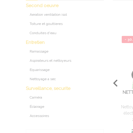
Second oeuvre
Aeration ventilation isol
Toiture et gouttieres
Conduites d'eau
- 30
Entretien
Ramassage
Aspirateurs et nettoyeurs
Equarissage
Nettoyage a sec
Surveillance, securite
NET
Caméra
Éclairage
Netto
élec
Accessoires