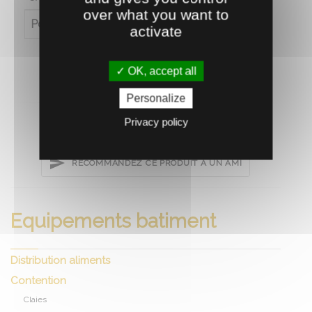
over what you want to
Poids (en kg)
90
activate
OK, accept all
Personalize
Privacy policy
RECOMMANDEZ CE PRODUIT À UN AMI
Equipements batiment
Distribution aliments
Contention
Claies