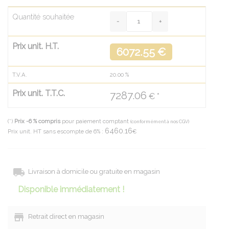
Quantité souhaitée
Prix unit. H.T.
6072.55 €
T.V.A.
20.00
%
Prix unit. T.T.C.
7287.06
€ *
(*)
Prix -6 % compris
pour paiement comptant
(conformément à nos CGV)
6460.16
Prix unit. HT sans escompte de 6% :
€
Livraison à domicile ou gratuite en magasin
Disponible immédiatement !
Retrait direct en magasin