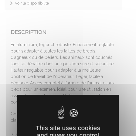
Voir la disponibilité
DESCRIPTION
En aluminium, léger et robuste. Entièrement réglable
pour s'adapter à toutes les tailles de brebis,
d'agneaux ou de béliers. Les animaux sont couchés
sans se débattre dans une position sûre et sécurisée.
Hauteur réglable pour s'adapter à la meilleure
position de travail de l'opérateur. Léger, facile à
déplacer. Accès complet à l'arrière de l'animal et aux
pieds pour un examen. Idéal pour une utilisation en
association avec les parcs Prattley ou un couloir de
contention des animaux.
Comprend : la pince de manipulation, un jeu de 2
claies pleines et la rampe de montée.
This site uses cookies
and gives you control
CARACTÉRISTIQUES