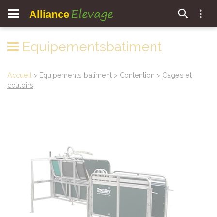
Elevage
Alliance
Equipementsbatiment
Accueil
>
Equipements batiment
> Contention >
Cages et
couloirs