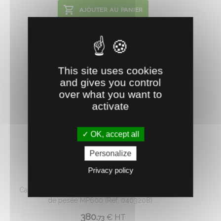
AJOUTER AU PANIER
This site uses cookies
and gives you control
over what you want to
activate
OK, accept all
Personalize
0403239
Privacy policy
PRATTLEY CADRE POUR CAGE DE TRI
Cadre nécessaire pour le positionnement des barres
de pesée MP600 (Réf: 0403208) ...
380.
€
HT
73