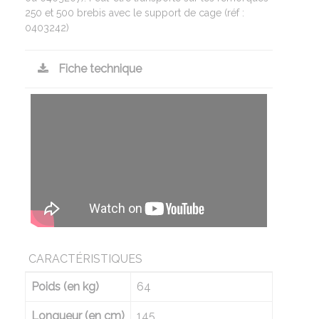
250 et 500 brebis avec le support de cage (réf :
0403242)
Fiche technique
CARACTÉRISTIQUES
Poids (en kg)
64
Longueur (en cm)
145