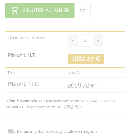
AJOUTER AU PANIER
Quantité souhaitée
Prix unit. H.T.
1682.27 €
T.V.A.
20.00
%
Prix unit. T.T.C.
2018.72
€ *
(*)
Prix -6 % compris
pour paiement comptant
(conformément à nos CGV)
1789.65
Prix unit. HT sans escompte de 6% :
€
Livraison à domicile ou gratuite en magasin