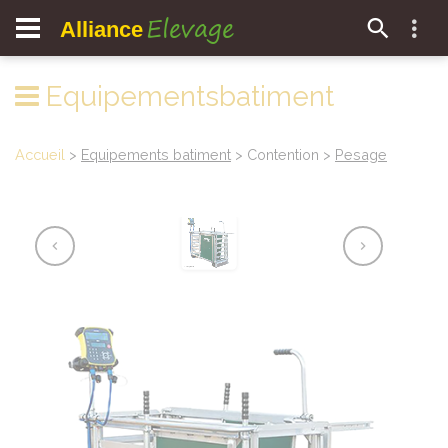
Elevage
Alliance
Equipementsbatiment
Accueil
>
Equipements batiment
> Contention >
Pesage