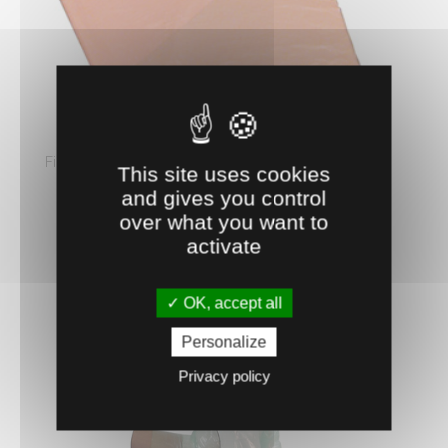
0400404
GANTS MISE-BAS
Film plastique fin. Doigts larges, manches longues.
This site uses cookies
Usage unique. Taille unique. Par ...
and gives you control
12.
€
HT
13
over what you want to
activate
AJOUTER AU PANIER
OK, accept all
Personalize
Privacy policy