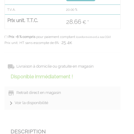
T.V.A.
20.00
%
Prix unit. T.T.C.
28.66
€ *
(*)
Prix -6 % compris
pour paiement comptant
(conformément à nos CGV)
25.4
Prix unit. HT sans escompte de 6% :
€
Livraison à domicile ou gratuite en magasin
Disponible immédiatement !
Retrait direct en magasin
Voir la disponibilité
DESCRIPTION