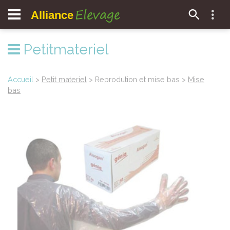
Elevage
Alliance
Petitmateriel
Accueil
>
Petit materiel
> Reprodution et mise bas >
Mise
bas