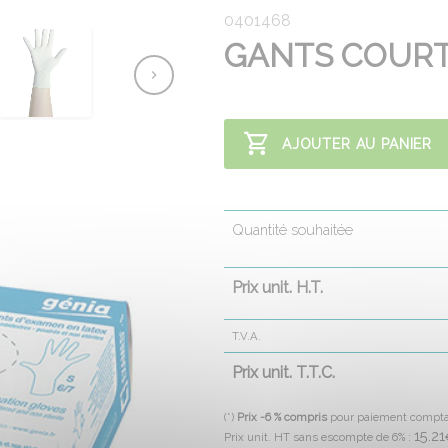
0401468
GANTS COURT 
AJOUTER AU PANIER
Quantité souhaitée
Prix unit. H.T.
T.V.A.
Prix unit. T.T.C.
(*)
Prix -6 % compris
pour paiement compt
15.21
Prix unit. HT sans escompte de 6% :