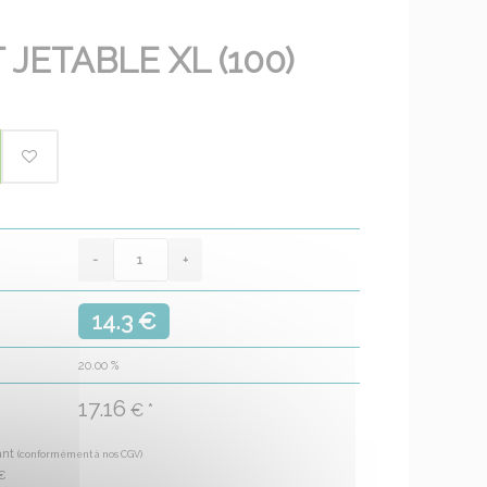
JETABLE XL (100)
14.3 €
20.00
%
17.16
€ *
ant
(conformément à nos CGV)
€