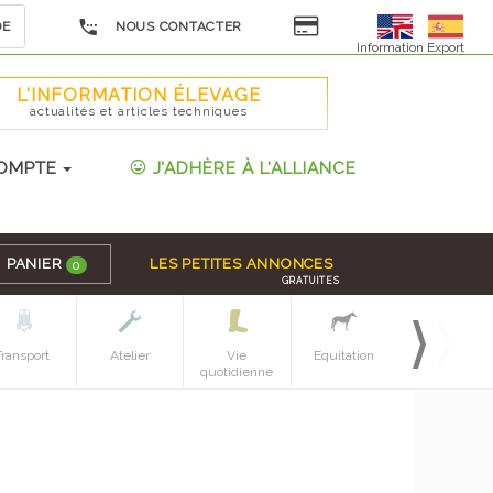
DE
NOUS CONTACTER
Information Export
L'INFORMATION ÉLEVAGE
actualités et articles techniques
OMPTE
J'ADHÈRE À L'ALLIANCE
PANIER
LES PETITES ANNONCES
0
GRATUITES
Transport
Atelier
Vie
Equitation
Espaces verts
quotidienne