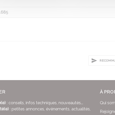
.685
RECOMMA
ER
À PRO
(e)
: conseils, infos techniques, nouveautés...
Qui so
té(e)
: petites annonces, événements, actualités,
Rejoign