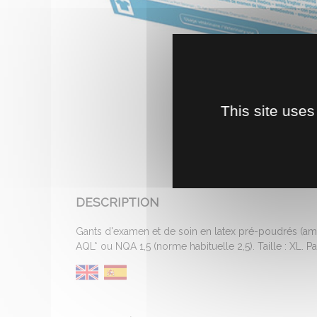
This site uses
DESCRIPTION
Gants d'examen et de soin en latex pré-poudrés (ami
AQL* ou NQA 1,5 (norme habituelle 2,5). Taille : XL. P