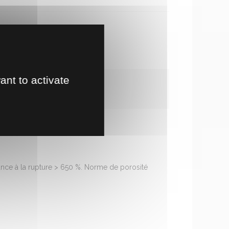
te en magasin
!
ant to activate
ance à la rupture > 650 %. Norme de porosité