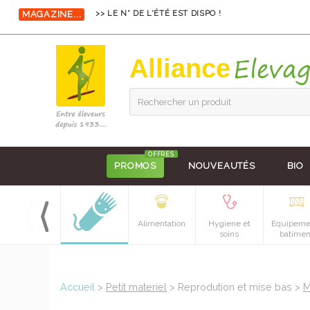
>> LE N° DE L'ÉTÉ EST DISPO !
MAGAZINE...
Alliance
Rechercher un produit
OFFRES
PROMOS
NOUVEAUTÉS
BIO
Alimentation
Hygiene et
Equipeme
soins
batimen
Accueil
>
Petit materiel
> Reprodution et mise bas >
M