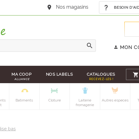
Nos magasins
BESOIN D'AI
MON C
MA COOP
NOS LABELS
CATALOGUES
ALLIANCE
RECEVEZ-LES !
nts
Batiments
Cloture
Laiterie
Autres especes
t
fromagerie
ise bas