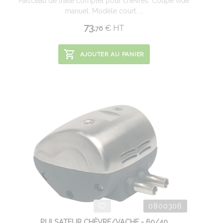
Faisceau de traite complet pour chèvres. Coupe vide
manuel. Modèle court. ...
73.
€
HT
76
AJOUTER AU PANIER
0800306
PULSATEUR CHÈVRE/VACHE - 60/40