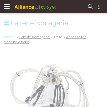
Elevage
Alliance
Laiteriefromagerie
Accueil
>
Laiterie fromagerie
> Traite >
Accessoires
machine a traire