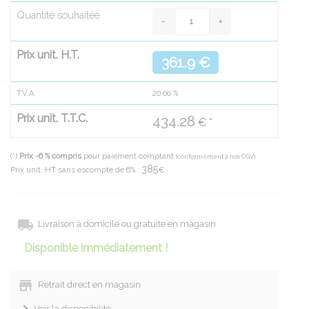
Quantité souhaitée
Prix unit. H.T.
361.9 €
T.V.A.
20.00
%
Prix unit. T.T.C.
434.28
€ *
(*)
Prix -6 % compris
pour paiement comptant
(conformément à nos CGV)
385
Prix unit. HT sans escompte de 6% :
€
Livraison à domicile ou gratuite en magasin
Disponible immédiatement !
Retrait direct en magasin
Voir la disponibilité