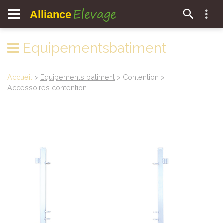
Elevage
Alliance
Equipementsbatiment
Accueil
>
Equipements batiment
> Contention >
Accessoires contention