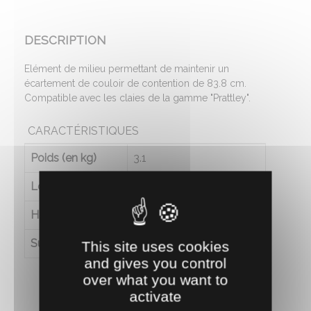
DESCRIPTION
Elément de milieu permettant de maintenir un
écartement de couloir de contention de 83.8 cm.
Compatible avec les claies de la gamme "Prattley".
CARACTÉRISTIQUES
Poids (en kg)
3.1
Longueur (en cm)
120
Hauteur (en cm)
80
Surface (en cm2)
8
This site uses cookies
and gives you control
over what you want to
activate