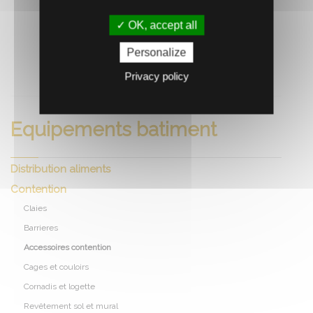
OK, accept all
Personalize
RECOMMANDEZ CE PRODUIT À UN AMI
Privacy policy
Equipements batiment
Distribution aliments
Contention
Claies
Barrieres
Accessoires contention
Cages et couloirs
Cornadis et logette
Revêtement sol et mural