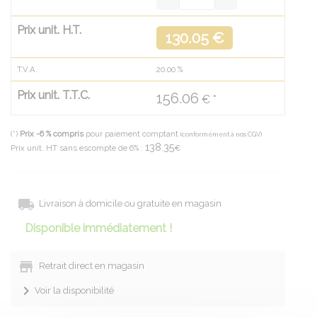
Prix unit. H.T.
130.05 €
T.V.A.
20.00
%
Prix unit. T.T.C.
156.06
€ *
(*)
Prix -6 % compris
pour paiement comptant
(conformément à nos CGV)
138.35
Prix unit. HT sans escompte de 6% :
€
Livraison à domicile ou gratuite en magasin
Disponible immédiatement !
Retrait direct en magasin
Voir la disponibilité