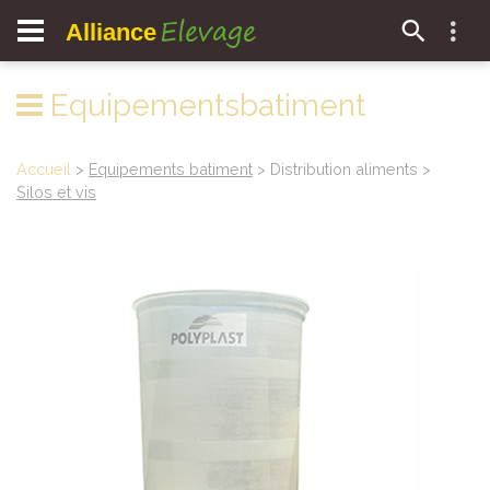
Elevage
Alliance
Equipementsbatiment
Accueil
>
Equipements batiment
> Distribution aliments >
Silos et vis