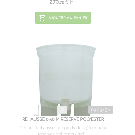
270.
€
HT
72
AJOUTER AU PANIER
0403456
REHAUSSE 0.50 M RÉSERVE POLYESTER
Option : Rehausses de pieds de 0.50 m pour
réserves polyesters (réf ...