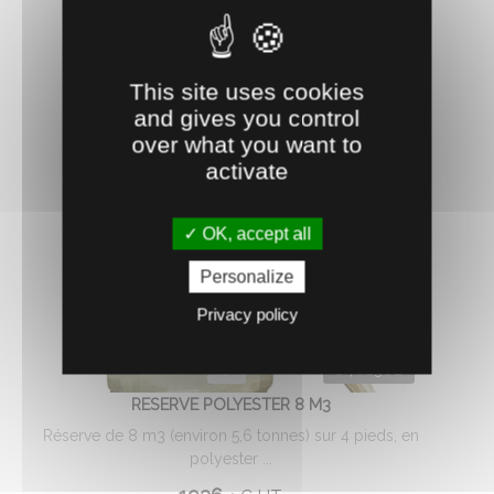
AJOUTER AU PANIER
This site uses cookies
and gives you control
over what you want to
activate
OK, accept all
Personalize
Privacy policy
0401302
RESERVE POLYESTER 8 M3
Réserve de 8 m3 (environ 5,6 tonnes) sur 4 pieds, en
polyester ...