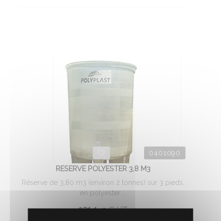
0401090
RESERVE POLYESTER 3,8 M3
Réserve de 3,80 m3 (environ 2 tonnes) sur 3 pieds,
en polyester ...
1214.
€
HT
48