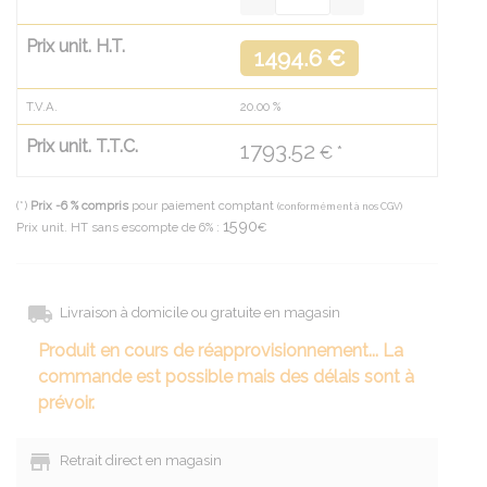
Prix unit. H.T.
1494.6 €
T.V.A.
20.00
%
Prix unit. T.T.C.
1793.52
€ *
(*)
Prix -6 % compris
pour paiement comptant
(conformément à nos CGV)
1590
Prix unit. HT sans escompte de 6% :
€
Livraison à domicile ou gratuite en magasin
Produit en cours de réapprovisionnement... La
commande est possible mais des délais sont à
prévoir.
Retrait direct en magasin