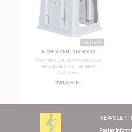
0401478
NICHE A VEAU STANDARD
Préconisée pour le démarrage des
veaux jusqu'à 3 à 4 semaines.
Fabriquée ...
270.
€
HT
67
NEWSLETT
Restez Informé