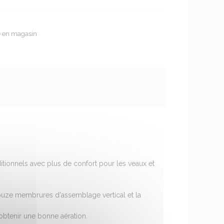
te en magasin
tionnels avec plus de confort pour les veaux et
s douze membrures d'assemblage vertical et la
 obtenir une bonne aération.