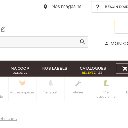
Nos magasins
BESOIN D'AI
MON C
MA COOP
NOS LABELS
CATALOGUES
ALLIANCE
RECEVEZ-LES !
e
Autres especes
Transport
Atelier
Vie
E
ie
quotidienne
et niches