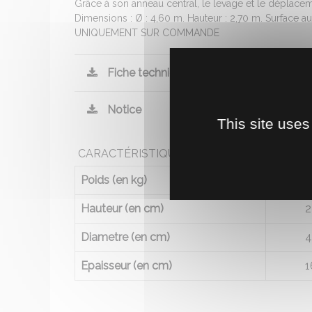
Grâce à son anneau central, le levage et le déplacemen
Dimensions : Ø : 4,60 m. Hauteur : 2,70 m. Surface au 
UNIQUEMENT SUR COMMANDE
Fiche technique
Notice
This site uses
CARACTÉRISTIQUES
Poids (en kg)
2
Hauteur (en cm)
2
Diametre (en cm)
4
Epaisseur (en cm)
1