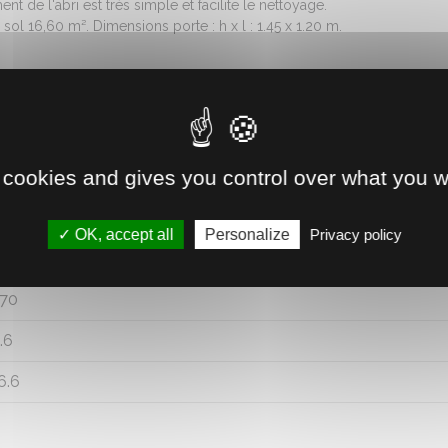
t de l'abri est très simple et facilite le nettoyage.
sol 16,60 m². Dimensions porte : h x l : 1.45 x 1.20 m.
 cookies and gives you control over what you w
OK, accept all
Personalize
Privacy policy
10
70
.6
6.6