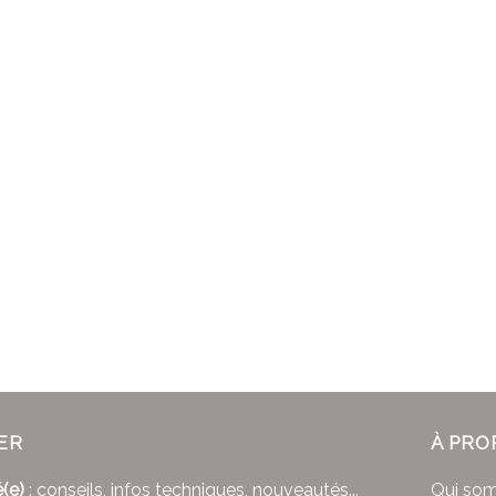
ER
À PRO
(e)
: conseils, infos techniques, nouveautés...
Qui so