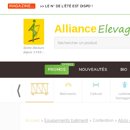
>> LE N° DE L'ÉTÉ EST DISPO !
MAGAZINE...
Alliance
Rechercher un produit
OFFRES
PROMOS
NOUVEAUTÉS
BIO
Hygiene et
Batiments
Cloture
Laiteri
soins
fromager
Accueil
>
Equipements batiment
> Contention >
Abris 