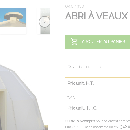
0407910
ABRI À VEAUX
AJOUTER AU PANIER
Quantité souhaitée
Prix unit. H.T.
T.V.A.
Prix unit. T.T.C.
(*)
Prix -6 % compris
pour paiement compt
348
Prix unit. HT sans escompte de 6% :