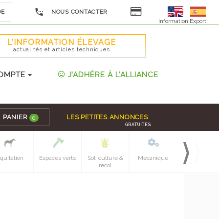
DE
NOUS CONTACTER
Information Export
L'INFORMATION ÉLEVAGE
actualités et articles techniques
OMPTE
J'ADHÈRE À L'ALLIANCE
PANIER
LES PETITES ANNONCES
0
GRATUITES
quitation
Espaces verts
Sol, culture &
Mecanique
Pieces
recol
detachees