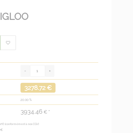
 IGLOO
3278.72 €
20.00
%
3934.46
€ *
ant
(conformément à nos CGV)
8
€