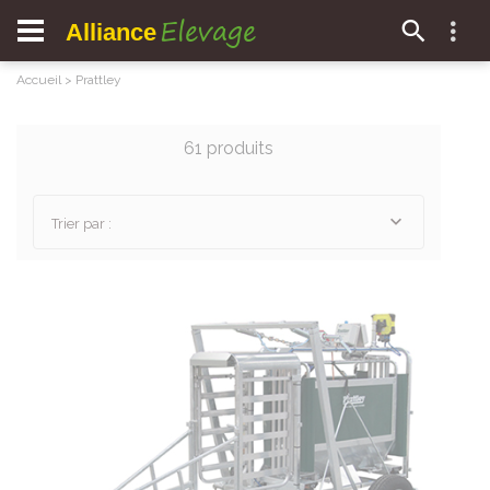
Elevage
Alliance
Accueil
>
Prattley
61 produits
Trier par :