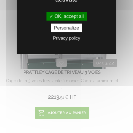
OK, accept all
Personalize
Privacy policy
0403512
PRATTLEY CAGE DE TRI VEAU 3 VOIES
Cage de tri 3 voies très facile à manier. Cadre aluminium et
...
2213.
€
HT
51
AJOUTER AU PANIER