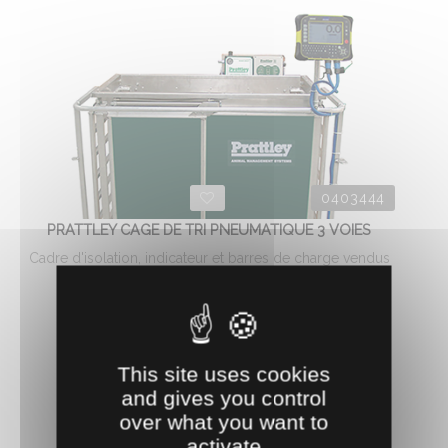
0403444
PRATTLEY CAGE DE TRI PNEUMATIQUE 3 VOIES
Cadre d'isolation, indicateur et barres de charge vendus
séparément.
9031.
€
HT
13
AJOUTER AU PANIER
This site uses cookies
and gives you control
over what you want to
activate