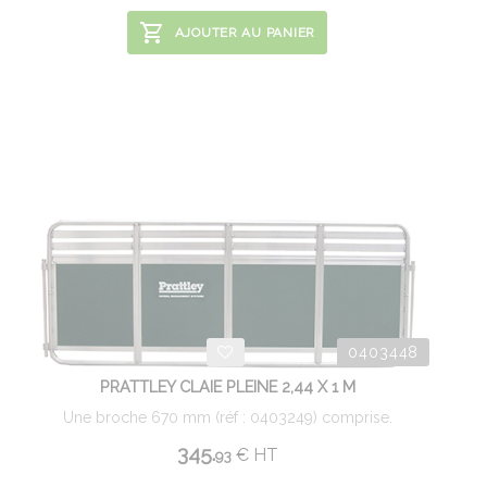
AJOUTER AU PANIER
0403448
PRATTLEY CLAIE PLEINE 2,44 X 1 M
Une broche 670 mm (réf : 0403249) comprise.
345.
€
HT
93