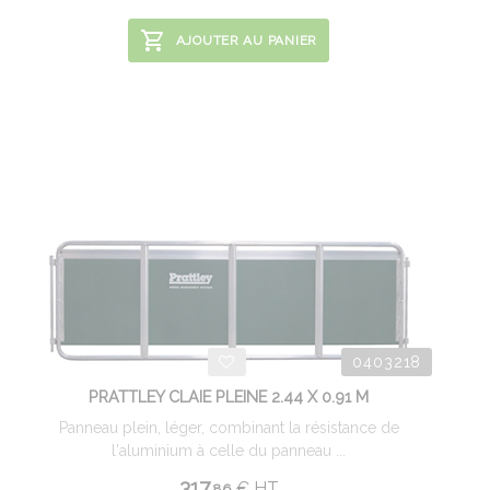
AJOUTER AU PANIER
0403218
PRATTLEY CLAIE PLEINE 2.44 X 0.91 M
Panneau plein, léger, combinant la résistance de
l'aluminium à celle du panneau ...
317.
€
HT
86