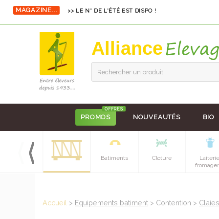
MAGAZINE...
>> LE N° DE L'ÉTÉ EST DISPO !
Alliance
Rechercher un produit
OFFRES
PROMOS
NOUVEAUTÉS
BIO
Hygiene et
Batiments
Cloture
Laiteri
soins
fromager
Accueil
>
Equipements batiment
> Contention >
Claie