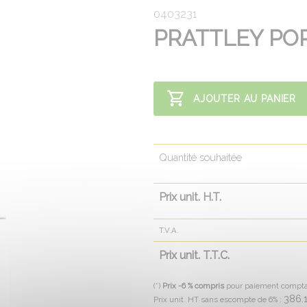
0403231
PRATTLEY PO
AJOUTER AU PANIER
Quantité souhaitée
Prix unit. H.T.
T.V.A.
Prix unit. T.T.C.
(*)
Prix -6 % compris
pour paiement compt
386.
Prix unit. HT sans escompte de 6% :