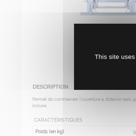
This site uses
DESCRIPTION
Permet de commander l'ouverture à distance sans gê
incluse.
CARACTÉRISTIQUES
Poids (en kg)
9