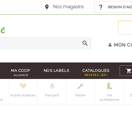
Nos magasins
BESOIN D'AI
MON C
MA COOP
NOS LABELS
CATALOGUES
ALLIANCE
RECEVEZ-LES !
e
Autres especes
Transport
Atelier
Vie
E
ie
quotidienne
s