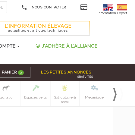
DE
NOUS CONTACTER
Information Export
L'INFORMATION ÉLEVAGE
actualités et articles techniques
OMPTE
J'ADHÈRE À L'ALLIANCE
PANIER
LES PETITES ANNONCES
0
GRATUITES
quitation
Espaces verts
Sol, culture &
Mecanique
Pieces
recol
detachees