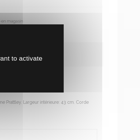
te en magasin
!
ant to activate
 Prattley. Largeur intérieure: 43 cm. Corde