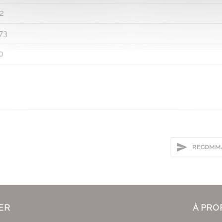
2
73
0
RECOMMA
ER
À PRO