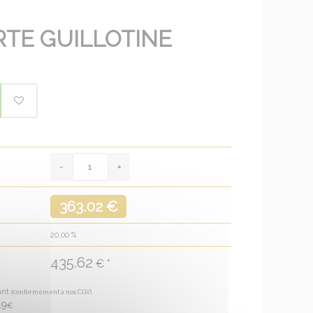
RTE GUILLOTINE
363.02 €
20.00
%
435.62
€ *
ant
(conformément à nos CGV)
19
€