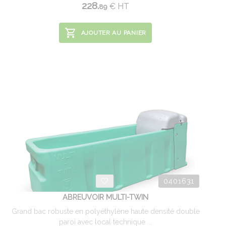
228.
€
HT
89
AJOUTER AU PANIER
0401631
ABREUVOIR MULTI-TWIN
Grand bac robuste en polyéthylène haute densité double
paroi avec local technique ...