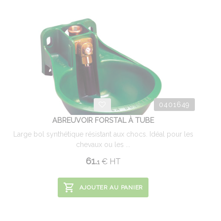
0401649
ABREUVOIR FORSTAL À TUBE
Large bol synthétique résistant aux chocs. Idéal pour les
chevaux ou les ...
61.
€
HT
1
AJOUTER AU PANIER