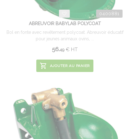
0400881
ABREUVOIR BABYLAB POLYCOAT
Bol en fonte avec revêtement polycoat. Abreuvoir éducatif
pour jeunes animaux ovins, ...
56.
€
HT
49
AJOUTER AU PANIER