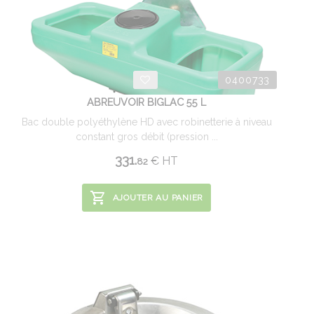
0400733
ABREUVOIR BIGLAC 55 L
Bac double polyéthylène HD avec robinetterie à niveau
constant gros débit (pression ...
331.
€
HT
82
AJOUTER AU PANIER