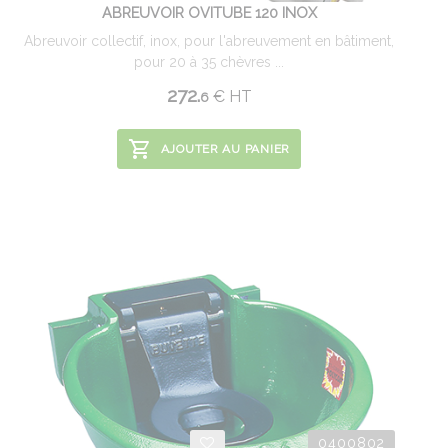
ABREUVOIR OVITUBE 120 INOX
Abreuvoir collectif, inox, pour l'abreuvement en bâtiment,
pour 20 à 35 chèvres ...
272.
€
HT
6
AJOUTER AU PANIER
0400802