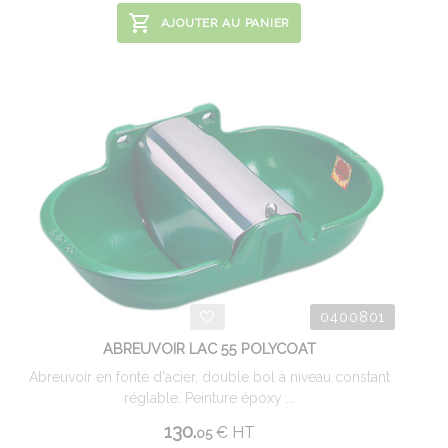
AJOUTER AU PANIER
0400801
ABREUVOIR LAC 55 POLYCOAT
Abreuvoir en fonte d'acier, double bol à niveau constant
réglable. Peinture époxy ...
130.
€
HT
05