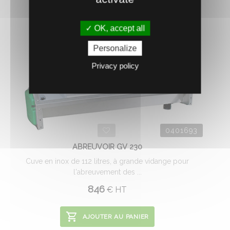
OK, accept all
Personalize
Privacy policy
0401693
ABREUVOIR GV 230
Cuve en inox de 112 litres, à grande vidange pour
l'abreuvement des ...
846
€
HT
AJOUTER AU PANIER