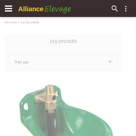
Elevage
Alliance
Accueil
>
La Buvette
219 produits
Trier par :