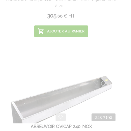
à 20 ...
305.
€
HT
88
AJOUTER AU PANIER
0403192
ABREUVOIR OVICAP 240 INOX