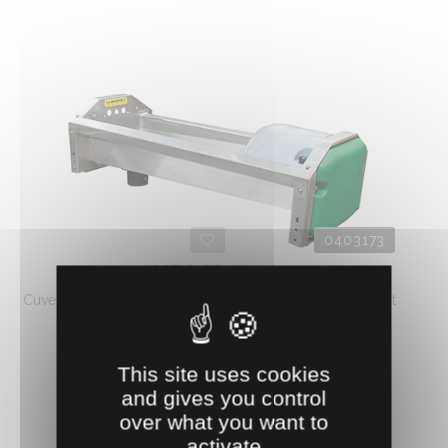
0403173
ABREUVOIR GV 150
Cuve inox 66 litres, à grande vidange. Pour l'abreuvement
en stabulation de ...
675.
€
HT
86
This site uses cookies
and gives you control
AJOUTER AU PANIER
over what you want to
activate