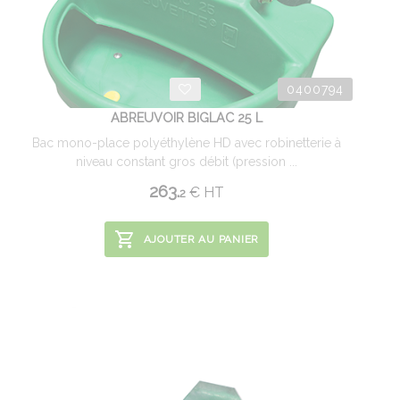
0400794
ABREUVOIR BIGLAC 25 L
Bac mono-place polyéthylène HD avec robinetterie à
niveau constant gros débit (pression ...
263.
€
HT
2
AJOUTER AU PANIER