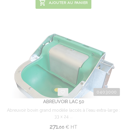
AJOUTER AU PANIER
0403000
ABREUVOIR LAC 50
Abreuvoir bovin grand modèle (accès à l'eau extra-large :
33 x 24 ...
271.
€
HT
66