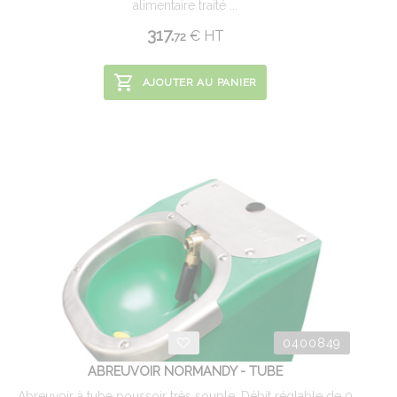
alimentaire traité ...
317.
€
HT
72
AJOUTER AU PANIER
0400849
ABREUVOIR NORMANDY - TUBE
Abreuvoir à tube poussoir très souple. Débit réglable de 0