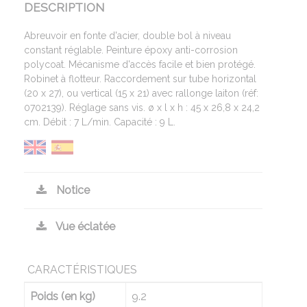
DESCRIPTION
Abreuvoir en fonte d'acier, double bol à niveau
constant réglable. Peinture époxy anti-corrosion
polycoat. Mécanisme d'accès facile et bien protégé.
Robinet à flotteur. Raccordement sur tube horizontal
(20 x 27), ou vertical (15 x 21) avec rallonge laiton (réf:
0702139). Réglage sans vis. ø x l x h : 45 x 26,8 x 24,2
cm. Débit : 7 L/min. Capacité : 9 L.
Notice
Vue éclatée
CARACTÉRISTIQUES
Poids (en kg)
9.2