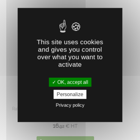
This site uses cookies
and gives you control
over what you want to
activate
OK, accept all
0702139
Personalize
RACCORD DROIT MM 1/2" - 55 MM
Privacy policy
Rallonge filetée en laiton pour raccordement vertical
des LAC 5 et LAC ...
16.
€
HT
92