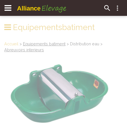
Elevage
Alliance
Equipementsbatiment
Accueil
>
Equipements batiment
> Distribution eau >
Abreuvoirs interieurs