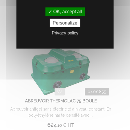
OK, accept all
Personalize
Privacy policy
0400855
ABREUVOIR THERMOLAC 75 BOULE
Abreuvoir antigel sans électricité à niveau constant. En
polyéthylène haute densité avec ...
624.
€
HT
16