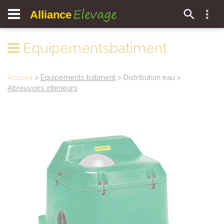
Elevage
Alliance
Equipementsbatiment
Accueil
>
Equipements batiment
> Distribution eau >
Abreuvoirs interieurs