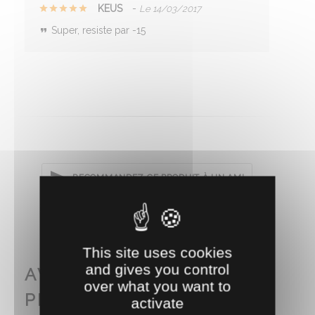
KEUS
-
Le 14/03/2017
Super, resiste par -15
RECOMMANDEZ CE PRODUIT À UN AMI
This site uses cookies
and gives you control
AVEC CE PRODUIT
over what you want to
PENSEZ AUSSI À...
activate