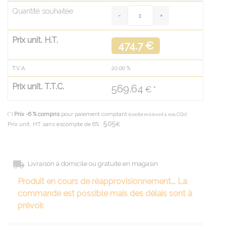
Quantité souhaitée
Prix unit. H.T.
474.7 €
T.V.A.
20.00
%
Prix unit. T.T.C.
569.64
€ *
(*)
Prix -6 % compris
pour paiement comptant
(conformément à nos CGV)
505
Prix unit. HT sans escompte de 6% :
€
Livraison à domicile ou gratuite en magasin
Produit en cours de réapprovisionnement... La
commande est possible mais des délais sont à
prévoir.