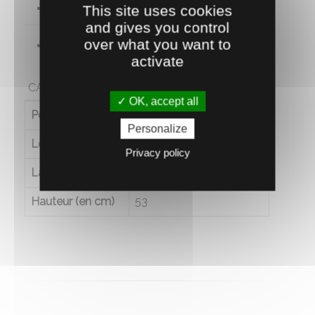
Notice
This site uses cookies
and gives you control
over what you want to
Vue éclatée
activate
CARACTÉRISTIQUES
OK, accept all
Poids (en kg)
36
Personalize
Longueur (en cm)
66
Privacy policy
Largeur (en cm)
99
Hauteur (en cm)
53