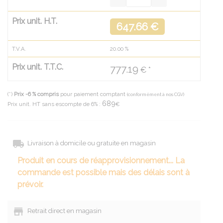
Prix unit. H.T.
647.66 €
T.V.A.
20.00
%
Prix unit. T.T.C.
777.19
€ *
(*)
Prix -6 % compris
pour paiement comptant
(conformément à nos CGV)
689
Prix unit. HT sans escompte de 6% :
€
Livraison à domicile ou gratuite en magasin
Produit en cours de réapprovisionnement... La
commande est possible mais des délais sont à
prévoir.
Retrait direct en magasin