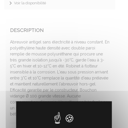
Voir la disponibilité
DESCRIPTION
Abreuvoir antigel sans électricité à niveau constant. En
polyéthylène haute densité avec double paroi
remplie de mousse polyuréthane qui procure une
très grande isolation jusqu'à -30°C, garde l'eau à 3-
5°C en hiver et 10-12°C en été. Robinet à flotteur
insensible à la corrosion. L'eau sous pression arrivant
entre 3°C et 10°C remplace la quantité d'eau prélevée
et maintient naturellement l'abreuvoir hors-gel.
Efficacité garantie par le constructeur. Bouchon
vidange Ø 100 grande vitesse. Aucune
consommation d'énergie. Un nettoyage très facile par
un simple démontage sans outil. A fixer sur socle
béton. Pour 30 bovins. Capacité 75 L.