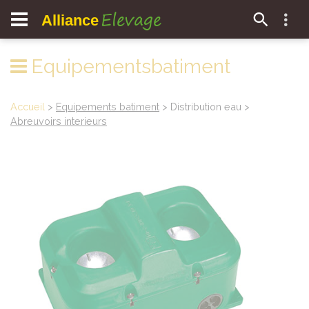
Elevage
Alliance
Equipementsbatiment
Accueil
>
Equipements batiment
> Distribution eau >
Abreuvoirs interieurs