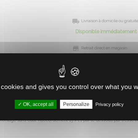
Livraison à domicile ou gratui
Disponible immédiatement 
Retrait direct en magasin
Voir la disponibilité
 cookies and gives you control over what you w
nt. En polyéthylène haute densité avec double paroi remplie de mouss
OK, accept all
Personalize
Privacy policy
n été. Robinet à flotteur insensible à la corrosion. L'eau sous pression
ir hors-gel. Efficacité garantie par le constructeur. Bouchon vidange
montage sans outil. Raccordement 15 x 21 par le dessous par tresse ino