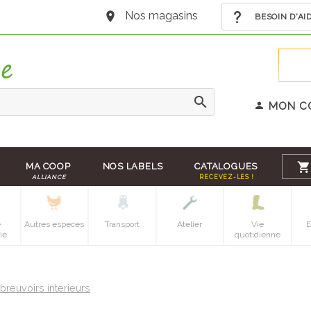
Nos magasins
BESOIN D'AI
MON C
MA COOP
NOS LABELS
CATALOGUES
ALLIANCE
RECEVEZ-LES !
e
Autres especes
Transport
Atelier
Vie
E
ie
quotidienne
breuvoirs interieurs