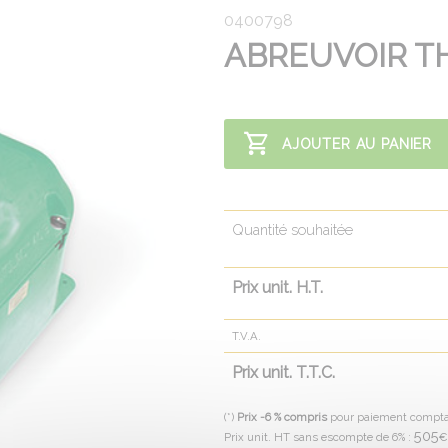
0400798
ABREUVOIR T
AJOUTER AU PANIER
Quantité souhaitée
Prix unit. H.T.
T.V.A.
Prix unit. T.T.C.
(*)
Prix -6 % compris
pour paiement compt
505
Prix unit. HT sans escompte de 6% :
€