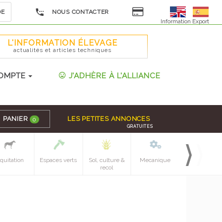
DE
NOUS CONTACTER
Information Export
L'INFORMATION ÉLEVAGE
actualités et articles techniques
OMPTE
J'ADHÈRE À L'ALLIANCE
PANIER
LES PETITES ANNONCES
0
GRATUITES
quitation
Espaces verts
Sol, culture &
Mecanique
Pieces
recol
detachees