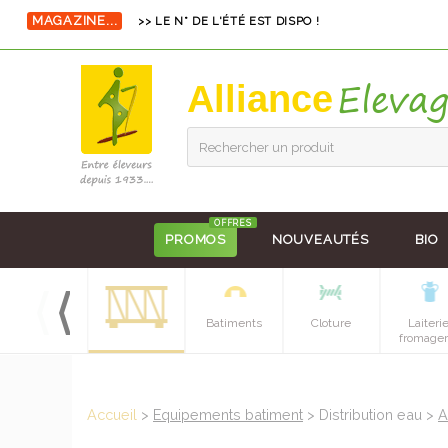
>> LE N° DE L'ÉTÉ EST DISPO !
MAGAZINE...
Alliance
Rechercher un produit
OFFRES
PROMOS
NOUVEAUTÉS
BIO
Hygiene et
Batiments
Cloture
Laiteri
soins
fromager
Accueil
>
Equipements batiment
> Distribution eau >
A