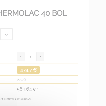
HERMOLAC 40 BOL
474.7 €
20.00
%
569.64
€ *
ant
(conformément à nos CGV)