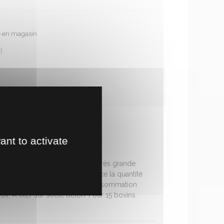
te en magasin
!
ant to activate
e polyuréthane qui procure une très grande
 arrivant entre 3° et 10° remplace la quantité
 Ø 100 grande vitesse. Aucune consommation
x. A fixer sur socle béton. Pour 15 bovins.