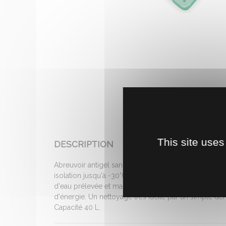
This site uses
DESCRIPTION
Abreuvoir antigel sans électricité, à niveau consta
isolation jusqu'à -30°C et garantie une eau tempérée e
d'eau prélevée et maintient naturellement l'abreuvo
d'énergie. Un nettoyage très facile par un simple dé
Capacité 40 L.