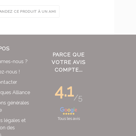
NDEZ CE PRODUIT À UN AMI
POS
PARCE QUE
mmes-nous ?
VOTRE AVIS
COMPTE...
ez-nous !
ntacter
4.1
ques Alliance
/5
ons générales
e
Tous les avis
s légales et
ion des
s