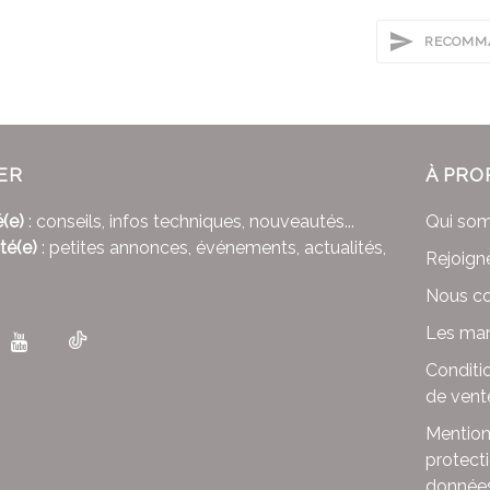
RECOMMA
ER
À PRO
(e)
: conseils, infos techniques, nouveautés...
Qui so
té(e)
: petites annonces, événements, actualités,
Rejoign
Nous co
Les mar
Conditi
de vent
Mention
protect
donnée