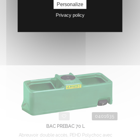
324.
Personalize
€
HT
3
Privacy policy
AJOUTER AU PANIER
0401635
BAC PREBAC 70 L
Abreuvoir double accès, PEHD Polychoc avec