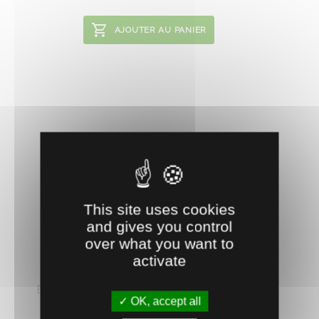
AJOUTER AU PANIER
This site uses cookies
and gives you control
over what you want to
0401359
activate
BAC PREBAC 1000 L
Bac circulaire en polyéthylène alimentaire 100 %
OK, accept all
vierge, traité anti-UV. Protection intégrée ...