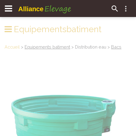
Elevage
Alliance
Equipementsbatiment
Accueil
>
Equipements batiment
> Distribution eau >
Bacs