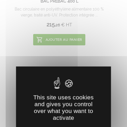
BAC PREBAC 400 L
Bac circulaire en polyéthylène alimentaire 100 %
vierge, traité anti-UV. Protection intégrée ...
215.
€
HT
26
AJOUTER AU PANIER
This site uses cookies
and gives you control
over what you want to
activate
0401359