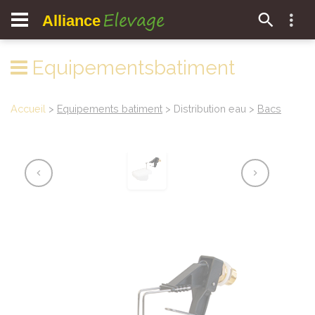
Elevage
Alliance
Equipementsbatiment
Accueil
>
Equipements batiment
> Distribution eau >
Bacs