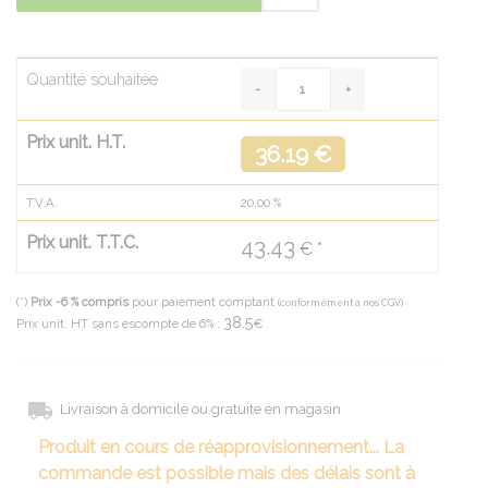
Quantité souhaitée
Prix unit. H.T.
36.19 €
T.V.A.
20.00
%
Prix unit. T.T.C.
43.43
€ *
(*)
Prix -6 % compris
pour paiement comptant
(conformément à nos CGV)
38.5
Prix unit. HT sans escompte de 6% :
€
Livraison à domicile ou gratuite en magasin
Produit en cours de réapprovisionnement... La
commande est possible mais des délais sont à