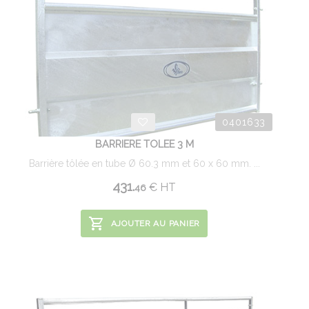
0401633
BARRIERE TOLEE 3 M
Barrière tôlée en tube Ø 60.3 mm et 60 x 60 mm. ...
431.
€
HT
46
AJOUTER AU PANIER