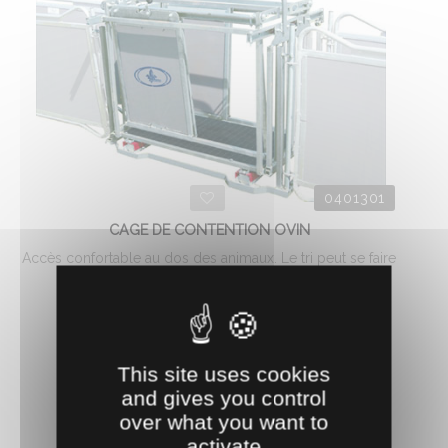
0401301
CAGE DE CONTENTION OVIN
Accès confortable au dos des animaux. Le tri peut se faire
en ...
1489.
€
HT
9
AJOUTER AU PANIER
This site uses cookies
and gives you control
over what you want to
activate