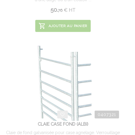
50.
€
HT
76
AJOUTER AU PANIER
0407321
CLAIE CASE FOND (ALBI)
Claie de fond galvanisée pour case agnelage. Verrouillage