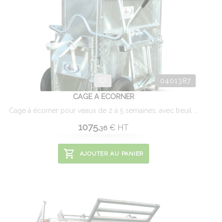
0401387
CAGE A ECORNER
Cage à écorner pour veaux de 2 à 5 semaines, avec treuil ...
1075.
€
HT
36
AJOUTER AU PANIER