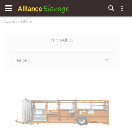
Elevage
Alliance
Accueil
>
Satène
91 produits
Trier par :