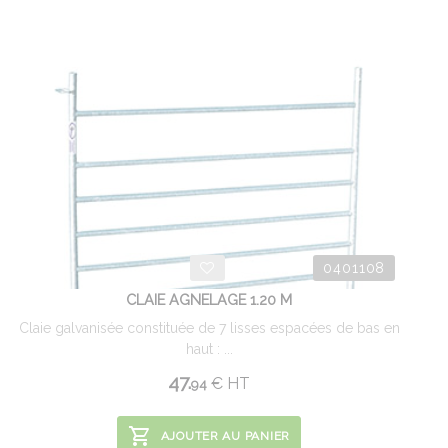
0401108
CLAIE AGNELAGE 1.20 M
Claie galvanisée constituée de 7 lisses espacées de bas en
haut : ...
47.
€
HT
94
AJOUTER AU PANIER