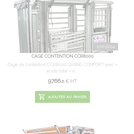
1001604
CAGE CONTENTION CCR8000
Cage de contention CCR8000 GRAND CONFORT avec «
accès total » à ...
9766.
€
HT
6
AJOUTER AU PANIER