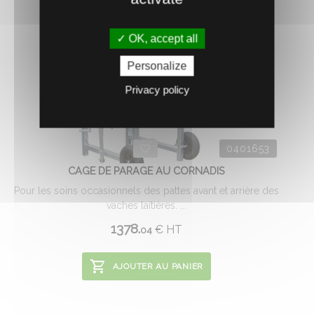
OK, accept all
Personalize
Privacy policy
0401653
CAGE DE PARAGE AU CORNADIS
Pour les soins occasionnels des pattes avant et arrière des
vaches laitières. ...
1378.
€
HT
04
AJOUTER AU PANIER