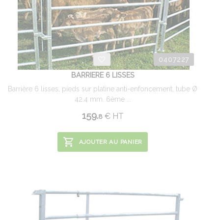
0407227
BARRIERE 6 LISSES
Barrière 6 lisses, pieds sur platine anti-enfoncement, tube Ø
42.4 mm. 6ème ...
159.
€
HT
8
AJOUTER AU PANIER