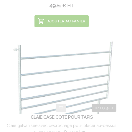
49.
€
HT
82
AJOUTER AU PANIER
0407320
CLAIE CASE COTE POUR TAPIS
Claie galvanisée avec décrochage pour placer au-dessus
d'une auge ou d'un couloir ...