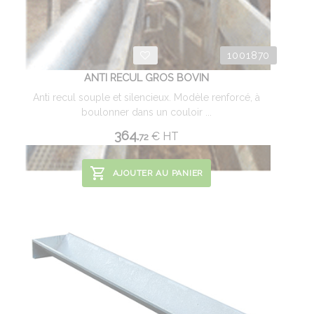
1001870
ANTI RECUL GROS BOVIN
Anti recul souple et silencieux. Modèle renforcé, à
boulonner dans un couloir ...
364.
€
HT
72
AJOUTER AU PANIER