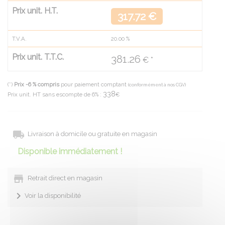
Prix unit. H.T.
317.72 €
T.V.A.
20.00
%
Prix unit. T.T.C.
381.26
€ *
(*)
Prix -6 % compris
pour paiement comptant
(conformément à nos CGV)
338
Prix unit. HT sans escompte de 6% :
€
Livraison à domicile ou gratuite en magasin
Disponible immédiatement !
Retrait direct en magasin
Voir la disponibilité