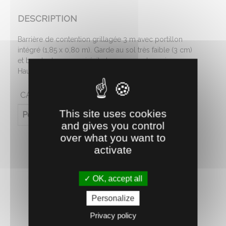
DESCRIPTION
Barrière de contention grillagée 3 m avec portillon
intégré (1,85 x 0,80 m). Garde au sol très faible (3 cm)
et broche longue qui évite le passage des animaux.
Hauteur : 1.30 m. Uniquement sur commande.
CARACTÉRISTIQUES
This site uses cookies
Poids (en kg)
55
and gives you control
over what you want to
activate
OK, accept all
Personalize
Privacy policy
RECOMMANDEZ CE PRODUIT À UN AMI