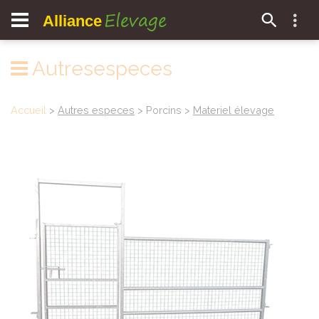
Elevage
Alliance
Autresespeces
Accueil
>
Autres especes
> Porcins >
Materiel élevage