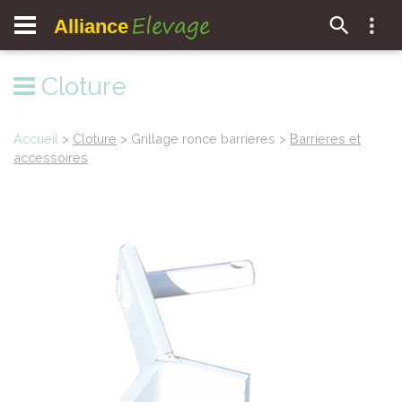
Elevage
Alliance
Cloture
Accueil
>
Cloture
> Grillage ronce barrieres >
Barrieres et
accessoires