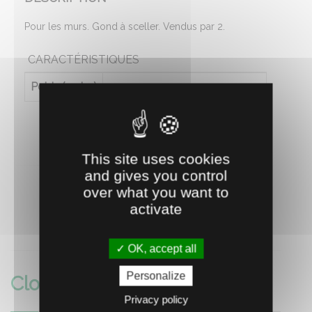
Pour les murs. Gond à sceller. Vendus par 2.
CARACTÉRISTIQUES
Poids (en kg)
1.494
This site uses cookies
and gives you control
over what you want to
activate
RECOMMANDEZ CE PRODUIT À UN AMI
OK, accept all
Personalize
Cloture
Privacy policy