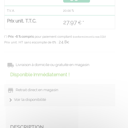
T.V.A.
20.00
%
Prix unit. T.T.C.
27.97
€ *
(*)
Prix -6 % compris
pour paiement comptant
(conformément à nos CGV)
24.8
Prix unit. HT sans escompte de 6% :
€
Livraison à domicile ou gratuite en magasin
Disponible immédiatement !
Retrait direct en magasin
Voir la disponibilité
DESCRIPTION