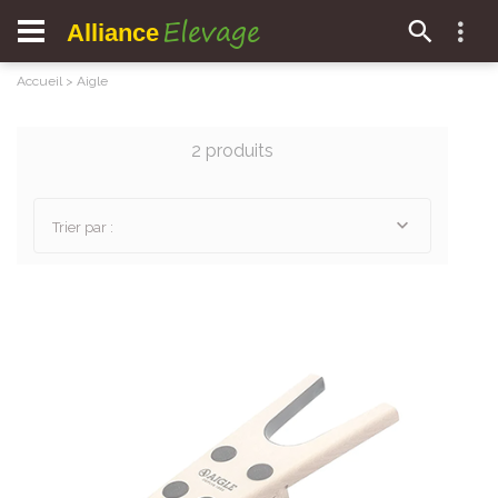
Elevage
Alliance
Accueil
>
Aigle
2 produits
Trier par :