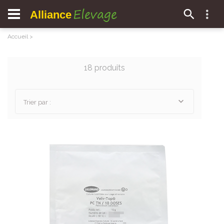
Elevage
Alliance
Accueil
>
18 produits
Trier par :