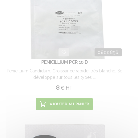
0800896
PENICILLIUM PCR 10 D
Penicillium Candidum. Croissance rapide, très blanche. Se
développe sur tous les types ...
8
€
HT
AJOUTER AU PANIER