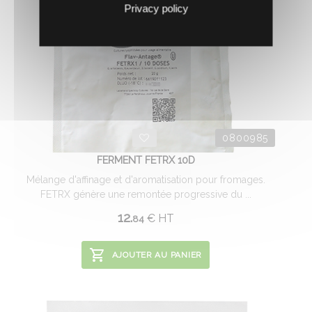
Privacy policy
0800985
FERMENT FETRX 10D
Mélange d'affinage et d'aromatisation pour fromages.
FETRX génère une remontée progressive du ...
12.
€
HT
84
AJOUTER AU PANIER