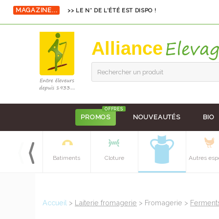
MAGAZINE...
>> LE N° DE L'ÉTÉ EST DISPO !
Alliance
Rechercher un produit
OFFRES
PROMOS
NOUVEAUTÉS
BIO
Equipements
Batiments
Cloture
Autres esp
batiment
Accueil
>
Laiterie fromagerie
> Fromagerie >
Ferments