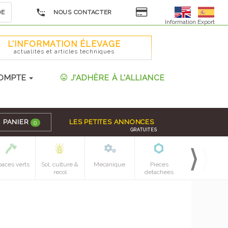
DE
NOUS CONTACTER
Information Export
L'INFORMATION ÉLEVAGE
actualités et articles techniques
OMPTE
J'ADHÈRE À L'ALLIANCE
PANIER
LES PETITES ANNONCES
0
GRATUITES
paces verts
Sol, culture &
Mecanique
Pieces
recol
detachees