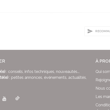
RECOMMA
ER
À PRO
(e)
: conseils, infos techniques, nouveautés...
Qui so
té(e)
: petites annonces, événements, actualités,
Rejoign
Nous co
Les mar
Conditi