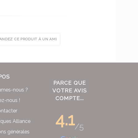
NDEZ CE PRODUIT À UN AMI
POS
PARCE QUE
mmes-nous ?
VOTRE AVIS
COMPTE...
ez-nous !
ntacter
4.1
ques Alliance
/5
ons générales