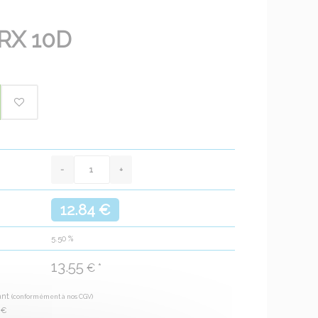
RX 10D
12.84 €
5.50
%
13.55
€ *
ant
(conformément à nos CGV)
6
€