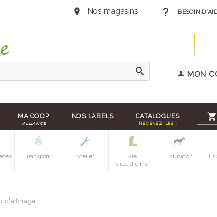
Nos magasins
BESOIN D'AI
MON C
MA COOP
NOS LABELS
CATALOGUES
ALLIANCE
RECEVEZ-LES !
eces
Transport
Atelier
Vie
Equitation
Es
quotidienne
 d'affinage