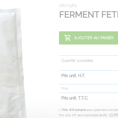
0800985
FERMENT FET
AJOUTER AU PANIER
Quantité souhaitée
Prix unit. H.T.
T.V.A.
Prix unit. T.T.C.
(*)
Prix -6 % compris
pour paiement compt
13.6
Prix unit. HT sans escompte de 6% :