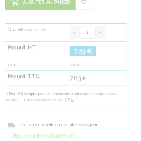
AJOUTER AU PANIER
Quantité souhaitée
Prix unit. H.T.
7.23 €
T.V.A.
5.50
%
Prix unit. T.T.C.
7.63
€ *
(*)
Prix -6 % compris
pour paiement comptant
(conformément à nos CGV)
7.69
Prix unit. HT sans escompte de 6% :
€
Livraison à domicile ou gratuite en magasin
Disponible immédiatement !