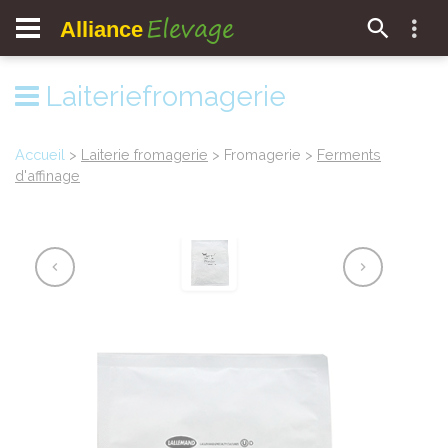
Elevage
Alliance
Laiteriefromagerie
Accueil
>
Laiterie fromagerie
> Fromagerie >
Ferments
d'affinage