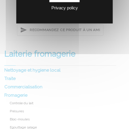
Privacy policy
RECOMMANDEZ CE PRODUIT À UN AMI
Laiterie fromagerie
Nettoyage et hygiene local
Traite
Commercialisation
Fromagerie
Controle du lait
Présures
Bloc-moules
Egouttage salage