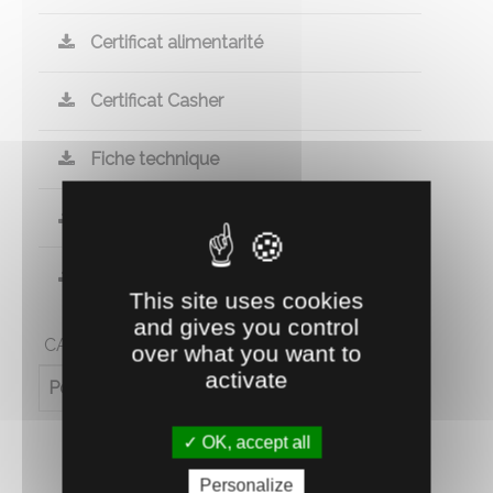
Certificat alimentarité
Certificat Casher
Fiche technique
Certificat Halal
Certificat Non-Ogm
This site uses cookies
and gives you control
CARACTÉRISTIQUES
over what you want to
activate
Poids (en kg)
0.015
OK, accept all
Personalize